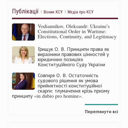
Публікації
Вісник КСУ
Медіа про КСУ
Vodiannikov, Oleksandr: Ukraine’s
Constitutional Order in Wartime:
Elections, Continuity, and Legitimacy
Грищук О. В. Принципи права як
виразники правових цінностей у
юридичних позиціях
Конституційного Суду України
Совгиря О. В. Остаточність
судового рішення як умова
прийнятності конституційної
скарги: тлумачення крізь призму
принципу «in dubio pro homine».
Переглянути всі