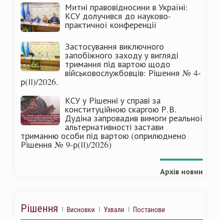
Митні правовідносини в Україні:
КСУ долучився до науково-
практичної конференції
Застосування виключного
запобіжного заходу у вигляді
тримання під вартою щодо
військовослужбовців: Рішення № 4-
р(ІІ)/2026.
КСУ у Рішенні у справі за
конституційною скаргою Р.В.
Дудіна запровадив вимоги реальної
альтернативності застави
триманню особи під вартою (оприлюднено
Рішення № 9-р(ІІ)/2026)
Архів новин
Рішення
Висновки
Ухвали
Постанови