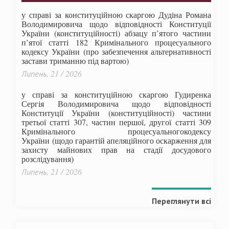
у справі за конституційною скаргою Дудіна Романа
Володимировича щодо відповідності Конституції
України (конституційності) абзацу п’ятого частини
п’ятої статті 182 Кримінального процесуального
кодексу України (про забезпечення альтернативності
застави триманню під вартою)
Липень, 21 / 2026
у справі за конституційною скаргою Гудиренка
Сергія Володимировича щодо відповідності
Конституції України (конституційності) частини
третьої статті 307, частин першої, другої статті 309
Кримінального процесуальногокодексу
України
(щодо гарантій апеляційного оскарження для
захисту майнових прав на стадії досудового
розслідування)
Липень, 21 / 2026
Переглянути всі