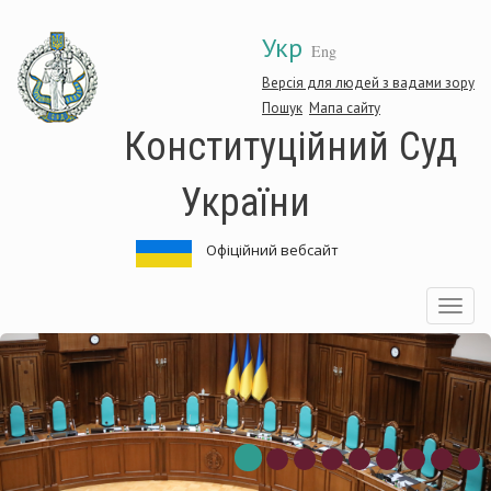
Перейти
Укр
до
Eng
основного
матеріалу
Версія для людей з вадами зору
Пошук
Мапа сайту
Конституційний Суд
України
Офіційний вебсайт
Toggle
navigatio
нституційний
Ко
д
Су