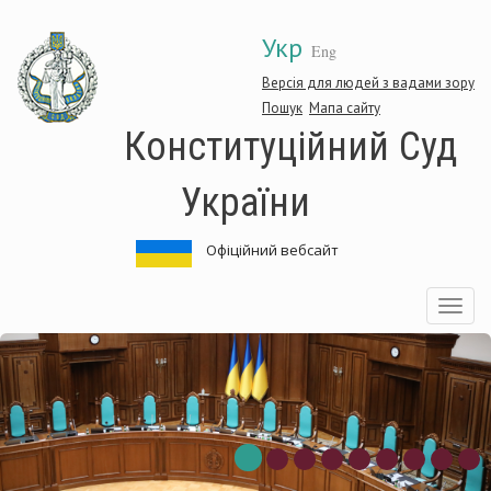
Перейти
Укр
до
Eng
основного
матеріалу
Версія для людей з вадами зору
Пошук
Мапа сайту
Конституційний Суд
України
Офіційний вебсайт
Toggle
navigatio
титуційний
Конс
Суд