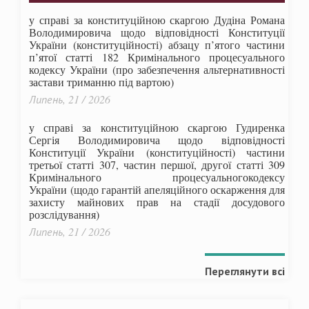
у справі за конституційною скаргою Дудіна Романа
Володимировича щодо відповідності Конституції
України (конституційності) абзацу п’ятого частини
п’ятої статті 182 Кримінального процесуального
кодексу України (про забезпечення альтернативності
застави триманню під вартою)
Липень, 21 / 2026
у справі за конституційною скаргою Гудиренка
Сергія Володимировича щодо відповідності
Конституції України (конституційності) частини
третьої статті 307, частин першої, другої статті 309
Кримінального процесуальногокодексу
України
(щодо гарантій апеляційного оскарження для
захисту майнових прав на стадії досудового
розслідування)
Липень, 21 / 2026
Переглянути всі