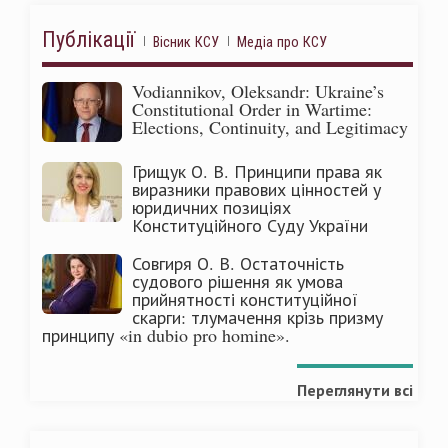
Публікації
Вісник КСУ
Медіа про КСУ
Vodiannikov, Oleksandr: Ukraine’s
Constitutional Order in Wartime:
Elections, Continuity, and Legitimacy
Грищук О. В. Принципи права як
виразники правових цінностей у
юридичних позиціях
Конституційного Суду України
Совгиря О. В. Остаточність
судового рішення як умова
прийнятності конституційної
скарги: тлумачення крізь призму
принципу «in dubio pro homine».
Переглянути всі