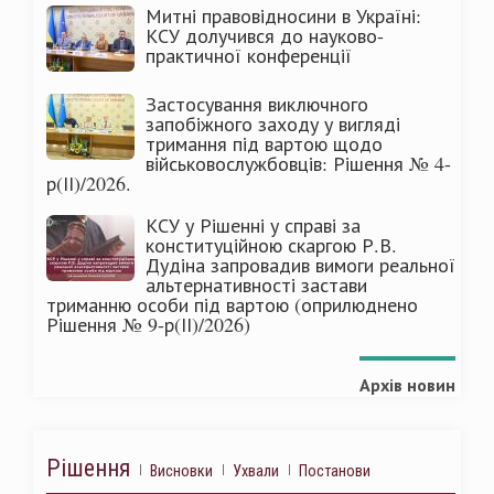
Митні правовідносини в Україні:
КСУ долучився до науково-
практичної конференції
Застосування виключного
запобіжного заходу у вигляді
тримання під вартою щодо
військовослужбовців: Рішення № 4-
р(ІІ)/2026.
КСУ у Рішенні у справі за
конституційною скаргою Р.В.
Дудіна запровадив вимоги реальної
альтернативності застави
триманню особи під вартою (оприлюднено
Рішення № 9-р(ІІ)/2026)
Архів новин
Рішення
Висновки
Ухвали
Постанови