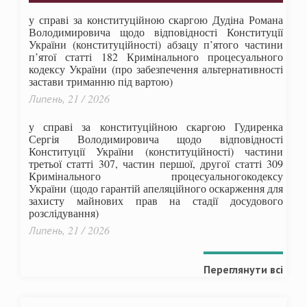
у справі за конституційною скаргою Дудіна Романа
Володимировича щодо відповідності Конституції
України (конституційності) абзацу п’ятого частини
п’ятої статті 182 Кримінального процесуального
кодексу України (про забезпечення альтернативності
застави триманню під вартою)
Липень, 21 / 2026
у справі за конституційною скаргою Гудиренка
Сергія Володимировича щодо відповідності
Конституції України (конституційності) частини
третьої статті 307, частин першої, другої статті 309
Кримінального процесуальногокодексу
України
(щодо гарантій апеляційного оскарження для
захисту майнових прав на стадії досудового
розслідування)
Липень, 21 / 2026
Переглянути всі