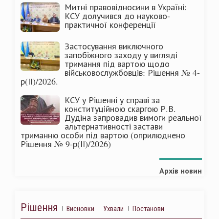
Митні правовідносини в Україні:
КСУ долучився до науково-
практичної конференції
Застосування виключного
запобіжного заходу у вигляді
тримання під вартою щодо
військовослужбовців: Рішення № 4-
р(ІІ)/2026.
КСУ у Рішенні у справі за
конституційною скаргою Р.В.
Дудіна запровадив вимоги реальної
альтернативності застави
триманню особи під вартою (оприлюднено
Рішення № 9-р(ІІ)/2026)
Архів новин
Рішення
Висновки
Ухвали
Постанови