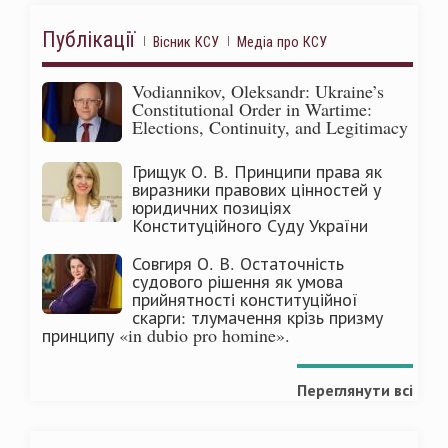
Публікації
Вісник КСУ
Медіа про КСУ
Vodiannikov, Oleksandr: Ukraine’s
Constitutional Order in Wartime:
Elections, Continuity, and Legitimacy
Грищук О. В. Принципи права як
виразники правових цінностей у
юридичних позиціях
Конституційного Суду України
Совгиря О. В. Остаточність
судового рішення як умова
прийнятності конституційної
скарги: тлумачення крізь призму
принципу «in dubio pro homine».
Переглянути всі