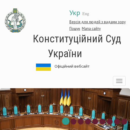
Перейти
Укр
до
Eng
основного
матеріалу
Версія для людей з вадами зору
Пошук
Мапа сайту
Конституційний Суд
України
Офіційний вебсайт
Toggle
navigatio
ституційний
Кон
Суд