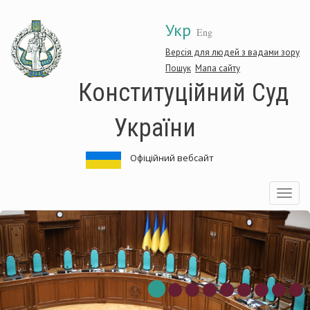
Перейти
Укр
до
Eng
основного
матеріалу
Версія для людей з вадами зору
Пошук
Мапа сайту
Конституційний Суд
України
Офіційний вебсайт
Toggle
navigatio
Конституційний
Суд