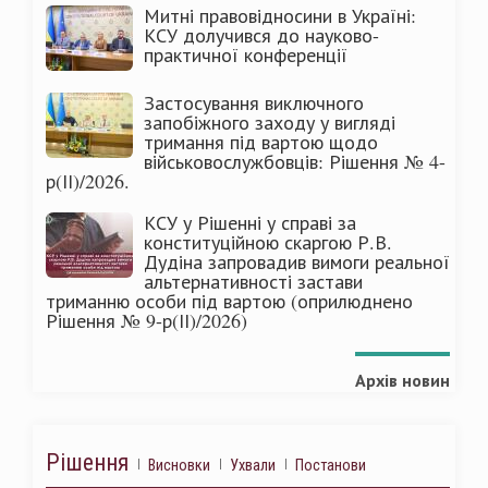
Митні правовідносини в Україні:
КСУ долучився до науково-
практичної конференції
Застосування виключного
запобіжного заходу у вигляді
тримання під вартою щодо
військовослужбовців: Рішення № 4-
р(ІІ)/2026.
КСУ у Рішенні у справі за
конституційною скаргою Р.В.
Дудіна запровадив вимоги реальної
альтернативності застави
триманню особи під вартою (оприлюднено
Рішення № 9-р(ІІ)/2026)
Архів новин
Рішення
Висновки
Ухвали
Постанови