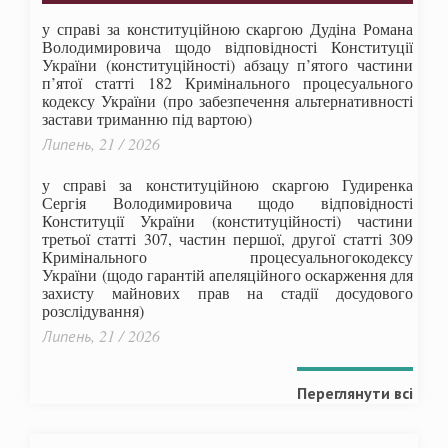
у справі за конституційною скаргою Дудіна Романа
Володимировича щодо відповідності Конституції
України (конституційності) абзацу п’ятого частини
п’ятої статті 182 Кримінального процесуального
кодексу України (про забезпечення альтернативності
застави триманню під вартою)
Липень, 21 / 2026
у справі за конституційною скаргою Гудиренка
Сергія Володимировича щодо відповідності
Конституції України (конституційності) частини
третьої статті 307, частин першої, другої статті 309
Кримінального процесуальногокодексу
України
(щодо гарантій апеляційного оскарження для
захисту майнових прав на стадії досудового
розслідування)
Липень, 21 / 2026
Переглянути всі