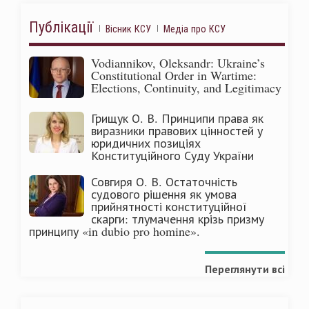
Публікації
Вісник КСУ
Медіа про КСУ
Vodiannikov, Oleksandr: Ukraine’s
Constitutional Order in Wartime:
Elections, Continuity, and Legitimacy
Грищук О. В. Принципи права як
виразники правових цінностей у
юридичних позиціях
Конституційного Суду України
Совгиря О. В. Остаточність
судового рішення як умова
прийнятності конституційної
скарги: тлумачення крізь призму
принципу «in dubio pro homine».
Переглянути всі