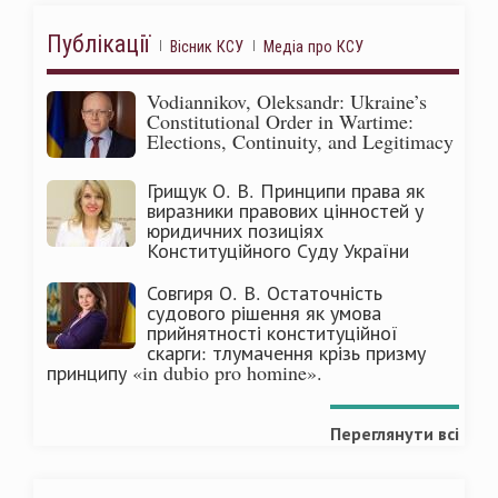
Публікації
Вісник КСУ
Медіа про КСУ
Vodiannikov, Oleksandr: Ukraine’s
Constitutional Order in Wartime:
Elections, Continuity, and Legitimacy
Грищук О. В. Принципи права як
виразники правових цінностей у
юридичних позиціях
Конституційного Суду України
Совгиря О. В. Остаточність
судового рішення як умова
прийнятності конституційної
скарги: тлумачення крізь призму
принципу «in dubio pro homine».
Переглянути всі