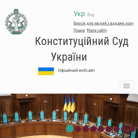
Перейти
Укр
до
Eng
основного
матеріалу
Версія для людей з вадами зору
Пошук
Мапа сайту
Конституційний Суд
України
Офіційний вебсайт
Toggle
navigatio
ційний
Конститу
Суд