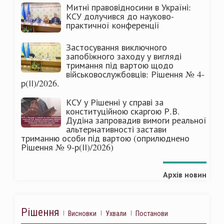
Митні правовідносини в Україні:
КСУ долучився до науково-
практичної конференції
Застосування виключного
запобіжного заходу у вигляді
тримання під вартою щодо
військовослужбовців: Рішення № 4-
р(ІІ)/2026.
КСУ у Рішенні у справі за
конституційною скаргою Р.В.
Дудіна запровадив вимоги реальної
альтернативності застави
триманню особи під вартою (оприлюднено
Рішення № 9-р(ІІ)/2026)
Архів новин
Рішення
Висновки
Ухвали
Постанови