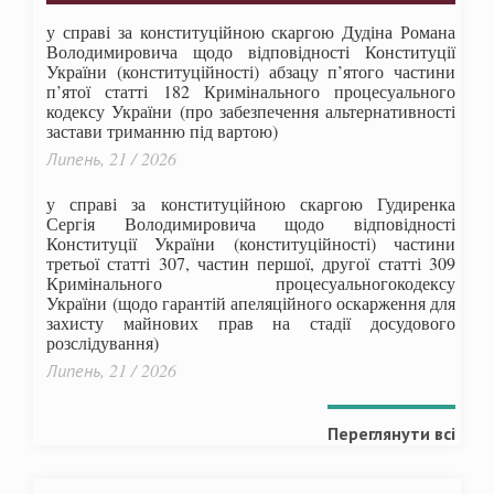
у справі за конституційною скаргою Дудіна Романа
Володимировича щодо відповідності Конституції
України (конституційності) абзацу п’ятого частини
п’ятої статті 182 Кримінального процесуального
кодексу України (про забезпечення альтернативності
застави триманню під вартою)
Липень, 21 / 2026
у справі за конституційною скаргою Гудиренка
Сергія Володимировича щодо відповідності
Конституції України (конституційності) частини
третьої статті 307, частин першої, другої статті 309
Кримінального процесуальногокодексу
України
(щодо гарантій апеляційного оскарження для
захисту майнових прав на стадії досудового
розслідування)
Липень, 21 / 2026
Переглянути всі