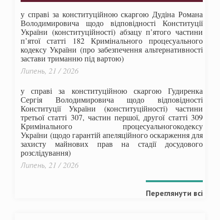
у справі за конституційною скаргою Дудіна Романа
Володимировича щодо відповідності Конституції
України (конституційності) абзацу п’ятого частини
п’ятої статті 182 Кримінального процесуального
кодексу України (про забезпечення альтернативності
застави триманню під вартою)
Липень, 21 / 2026
у справі за конституційною скаргою Гудиренка
Сергія Володимировича щодо відповідності
Конституції України (конституційності) частини
третьої статті 307, частин першої, другої статті 309
Кримінального процесуальногокодексу
України
(щодо гарантій апеляційного оскарження для
захисту майнових прав на стадії досудового
розслідування)
Липень, 21 / 2026
Переглянути всі