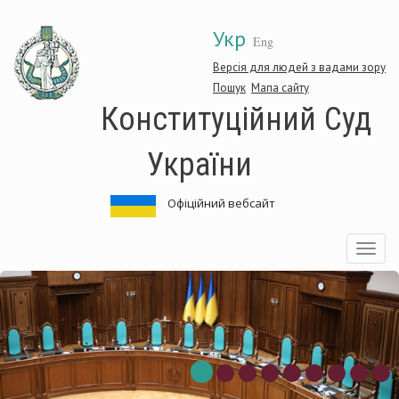
Перейти
Укр
до
Eng
основного
матеріалу
Версія для людей з вадами зору
Пошук
Мапа сайту
Конституційний Суд
України
Офіційний вебсайт
Toggle
navigatio
нституційний
Ко
д
Су