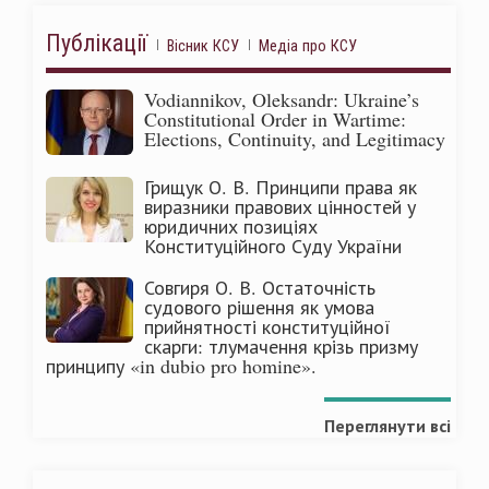
Публікації
Вісник КСУ
Медіа про КСУ
Vodiannikov, Oleksandr: Ukraine’s
Constitutional Order in Wartime:
Elections, Continuity, and Legitimacy
Грищук О. В. Принципи права як
виразники правових цінностей у
юридичних позиціях
Конституційного Суду України
Совгиря О. В. Остаточність
судового рішення як умова
прийнятності конституційної
скарги: тлумачення крізь призму
принципу «in dubio pro homine».
Переглянути всі