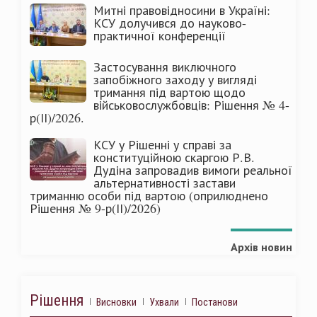
Митні правовідносини в Україні:
КСУ долучився до науково-
практичної конференції
Застосування виключного
запобіжного заходу у вигляді
тримання під вартою щодо
військовослужбовців: Рішення № 4-
р(ІІ)/2026.
КСУ у Рішенні у справі за
конституційною скаргою Р.В.
Дудіна запровадив вимоги реальної
альтернативності застави
триманню особи під вартою (оприлюднено
Рішення № 9-р(ІІ)/2026)
Архів новин
Рішення
Висновки
Ухвали
Постанови