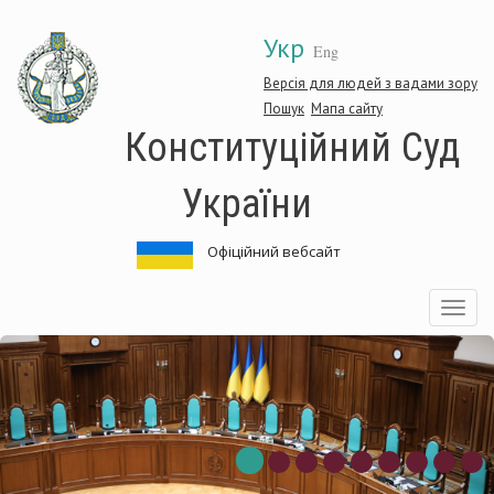
Перейти
Укр
до
Eng
основного
матеріалу
Версія для людей з вадами зору
Пошук
Мапа сайту
Конституційний Суд
України
Офіційний вебсайт
Toggle
navigatio
нституційний
Ко
д
Су