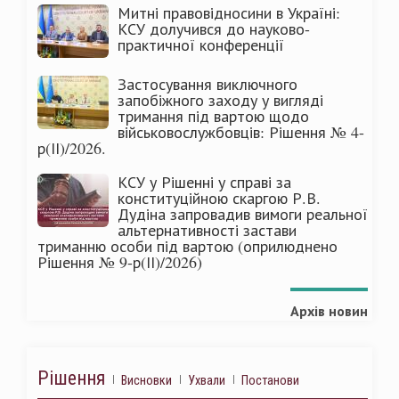
Митні правовідносини в Україні:
КСУ долучився до науково-
практичної конференції
Застосування виключного
запобіжного заходу у вигляді
тримання під вартою щодо
військовослужбовців: Рішення № 4-
р(ІІ)/2026.
КСУ у Рішенні у справі за
конституційною скаргою Р.В.
Дудіна запровадив вимоги реальної
альтернативності застави
триманню особи під вартою (оприлюднено
Рішення № 9-р(ІІ)/2026)
Архів новин
Рішення
Висновки
Ухвали
Постанови