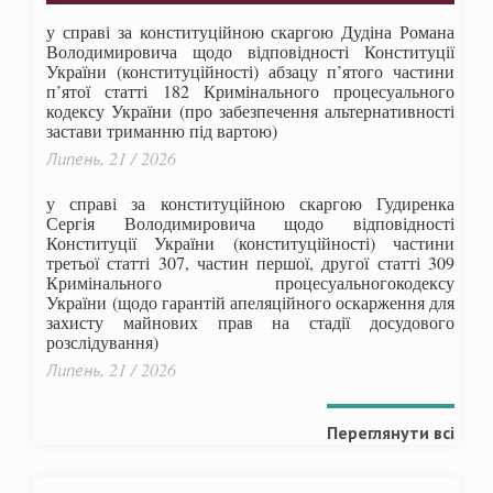
у справі за конституційною скаргою Дудіна Романа
Володимировича щодо відповідності Конституції
України (конституційності) абзацу п’ятого частини
п’ятої статті 182 Кримінального процесуального
кодексу України (про забезпечення альтернативності
застави триманню під вартою)
Липень, 21 / 2026
у справі за конституційною скаргою Гудиренка
Сергія Володимировича щодо відповідності
Конституції України (конституційності) частини
третьої статті 307, частин першої, другої статті 309
Кримінального процесуальногокодексу
України
(щодо гарантій апеляційного оскарження для
захисту майнових прав на стадії досудового
розслідування)
Липень, 21 / 2026
Переглянути всі