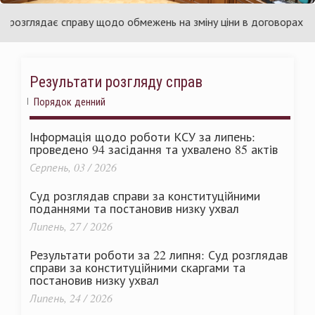
раїни
Ук
зглядає справу щодо обмежень на зміну ціни в договорах про пуб
Результати розгляду справ
Порядок денний
Інформація щодо роботи КСУ за липень:
проведено 94 засідання та ухвалено 85 актів
Серпень, 03 / 2026
Суд розглядав справи за конституційними
поданнями та постановив низку ухвал
Липень, 27 / 2026
Результати роботи за 22 липня: Суд розглядав
справи за конституційними скаргами та
постановив низку ухвал
Липень, 24 / 2026