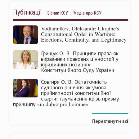
Публікації
Вісник КСУ
Медіа про КСУ
Vodiannikov, Oleksandr: Ukraine’s
Constitutional Order in Wartime:
Elections, Continuity, and Legitimacy
Грищук О. В. Принципи права як
виразники правових цінностей у
юридичних позиціях
Конституційного Суду України
Совгиря О. В. Остаточність
судового рішення як умова
прийнятності конституційної
скарги: тлумачення крізь призму
принципу «in dubio pro homine».
Переглянути всі