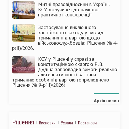
Митні правовідносини в Україні:
КСУ долучився до науково-
практичної конференції
Застосування виключного
запобіжного заходу у вигляді
тримання під вартою щодо
військовослужбовців: Рішення № 4-
р(ІІ)/2026.
КСУ у Рішенні у справі за
конституційною скаргою Р.В.
Дудіна запровадив вимоги реальної
альтернативності застави
триманню особи під вартою (оприлюднено
Рішення № 9-р(ІІ)/2026)
Архів новин
Рішення
Висновки
Ухвали
Постанови