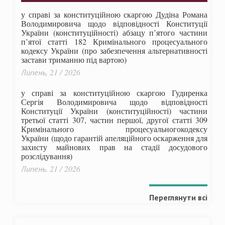
у справі за конституційною скаргою Дудіна Романа
Володимировича щодо відповідності Конституції
України (конституційності) абзацу п’ятого частини
п’ятої статті 182 Кримінального процесуального
кодексу України (про забезпечення альтернативності
застави триманню під вартою)
Липень, 21 / 2026
у справі за конституційною скаргою Гудиренка
Сергія Володимировича щодо відповідності
Конституції України (конституційності) частини
третьої статті 307, частин першої, другої статті 309
Кримінального процесуальногокодексу
України
(щодо гарантій апеляційного оскарження для
захисту майнових прав на стадії досудового
розслідування)
Липень, 21 / 2026
Переглянути всі