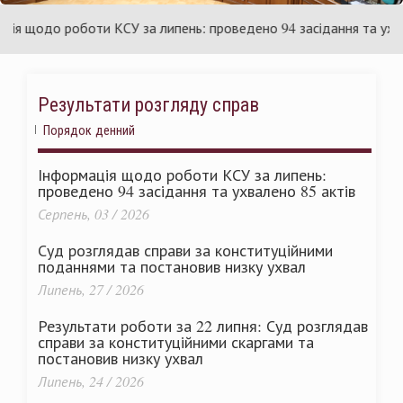
країни
У
 щодо роботи КСУ за липень: проведено 94 засідання та ухвален
Результати розгляду справ
Порядок денний
Інформація щодо роботи КСУ за липень:
проведено 94 засідання та ухвалено 85 актів
Серпень, 03 / 2026
Суд розглядав справи за конституційними
поданнями та постановив низку ухвал
Липень, 27 / 2026
Результати роботи за 22 липня: Суд розглядав
справи за конституційними скаргами та
постановив низку ухвал
Липень, 24 / 2026