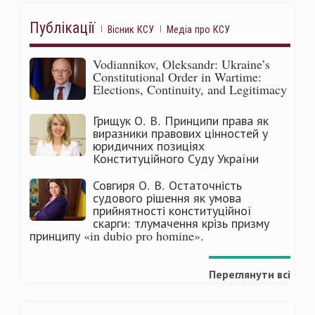
Публікації
Вісник КСУ
Медіа про КСУ
Vodiannikov, Oleksandr: Ukraine’s
Constitutional Order in Wartime:
Elections, Continuity, and Legitimacy
Грищук О. В. Принципи права як
виразники правових цінностей у
юридичних позиціях
Конституційного Суду України
Совгиря О. В. Остаточність
судового рішення як умова
прийнятності конституційної
скарги: тлумачення крізь призму
принципу «in dubio pro homine».
Переглянути всі