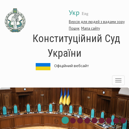
Перейти
Укр
до
Eng
основного
матеріалу
Версія для людей з вадами зору
Пошук
Мапа сайту
Конституційний Суд
України
Офіційний вебсайт
Toggle
navigatio
онституційний
К
уд
С