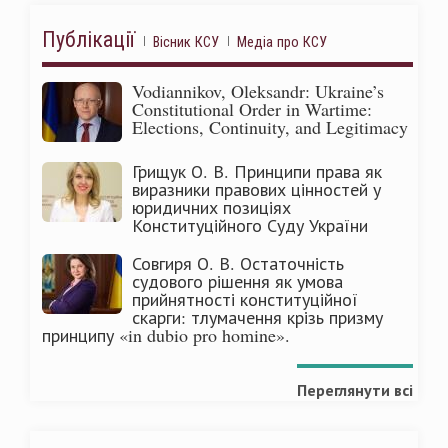
Публікації
Вісник КСУ
Медіа про КСУ
Vodiannikov, Oleksandr: Ukraine’s
Constitutional Order in Wartime:
Elections, Continuity, and Legitimacy
Грищук О. В. Принципи права як
виразники правових цінностей у
юридичних позиціях
Конституційного Суду України
Совгиря О. В. Остаточність
судового рішення як умова
прийнятності конституційної
скарги: тлумачення крізь призму
принципу «in dubio pro homine».
Переглянути всі