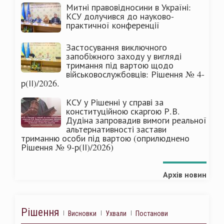
Митні правовідносини в Україні:
КСУ долучився до науково-
практичної конференції
Застосування виключного
запобіжного заходу у вигляді
тримання під вартою щодо
військовослужбовців: Рішення № 4-
р(ІІ)/2026.
КСУ у Рішенні у справі за
конституційною скаргою Р.В.
Дудіна запровадив вимоги реальної
альтернативності застави
триманню особи під вартою (оприлюднено
Рішення № 9-р(ІІ)/2026)
Архів новин
Рішення
Висновки
Ухвали
Постанови