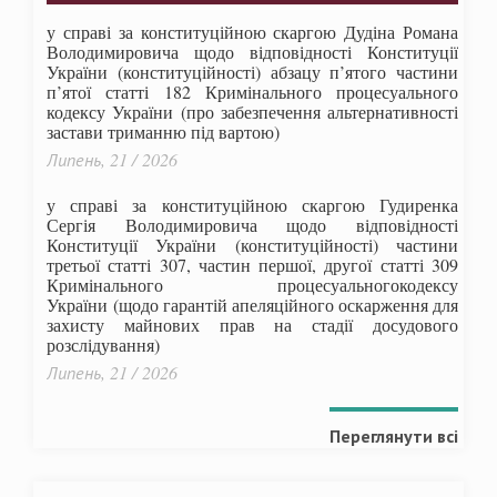
у справі за конституційною скаргою Дудіна Романа
Володимировича щодо відповідності Конституції
України (конституційності) абзацу п’ятого частини
п’ятої статті 182 Кримінального процесуального
кодексу України (про забезпечення альтернативності
застави триманню під вартою)
Липень, 21 / 2026
у справі за конституційною скаргою Гудиренка
Сергія Володимировича щодо відповідності
Конституції України (конституційності) частини
третьої статті 307, частин першої, другої статті 309
Кримінального процесуальногокодексу
України
(щодо гарантій апеляційного оскарження для
захисту майнових прав на стадії досудового
розслідування)
Липень, 21 / 2026
Переглянути всі