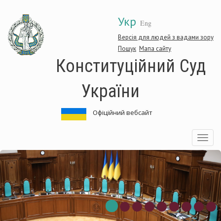
Перейти
Укр
до
Eng
основного
матеріалу
Версія для людей з вадами зору
Пошук
Мапа сайту
Конституційний Суд
України
Офіційний вебсайт
Toggle
navigatio
Конституційний
Суд