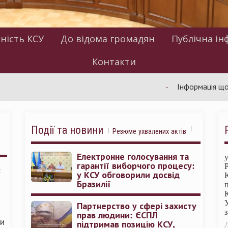
ність КСУ
До відома громадян
Публічна ін
Контакти
Інформація щодо робот
Події та новини
Резюме ухвалених актів
Електронне голосування та
гарантії виборчого процесу:
:
у КСУ обговорили досвід
Бразилії
Партнерство у сфері захисту
прав людини: ЄСПЛ
ми
підтримав позицію КСУ,
Л