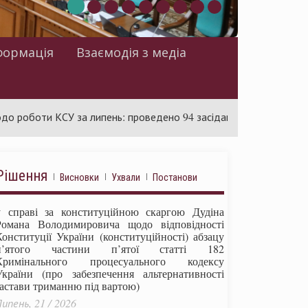
формація
Взаємодія з медіа
и КСУ за липень: проведено 94 засідання та ухвалено 85 актів
Рішення
Висновки
Ухвали
Постанови
у справі за конституційною скаргою Дудіна
Романа Володимировича щодо відповідності
Конституції України (конституційності) абзацу
п’ятого частини п’ятої статті 182
Кримінального процесуального кодексу
України (про забезпечення альтернативності
застави триманню під вартою)
ипень, 21 / 2026