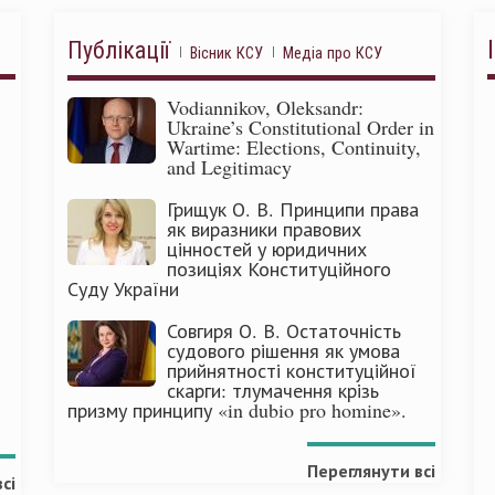
Публікації
Вісник КСУ
Медіа про КСУ
Vodiannikov, Oleksandr:
Ukraine’s Constitutional Order in
Wartime: Elections, Continuity,
and Legitimacy
Грищук О. В. Принципи права
як виразники правових
цінностей у юридичних
позиціях Конституційного
Суду України
Совгиря О. В. Остаточність
судового рішення як умова
прийнятності конституційної
скарги: тлумачення крізь
призму принципу «in dubio pro homine».
Переглянути всі
сі