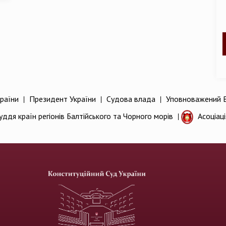
раїни
|
Президент України
|
Судова влада
|
Уповноважений В
уддя країн регіонів Балтійського та Чорного морів
|
Асоціац