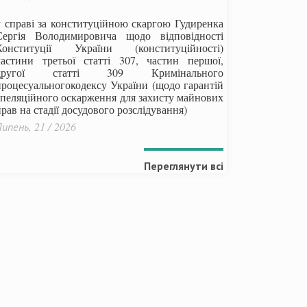
у справі за конституційною скаргою Гудиренка
Сергія Володимировича щодо відповідності
Конституції України (конституційності)
частини третьої статті 307, частин першої,
другої статті 309 Кримінального
процесуальногокодексу України
(щодо гарантій
апеляційного оскарження для захисту майнових
рав на стадії досудового розслідування)
ипень, 21 / 2026
Переглянути всі