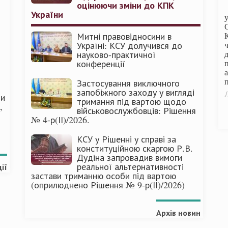
оцінюючи зміни до КПК
України
Митні правовідносини в
Україні: КСУ долучився до
науково-практичної
конференції
п
Застосування виключного
запобіжного заходу у вигляді
Л
ми
тримання під вартою щодо
,
військовослужбовців: Рішення
№ 4-р(ІІ)/2026.
КСУ у Рішенні у справі за
конституційною скаргою Р.В.
Дудіна запровадив вимоги
реальної альтернативності
ії
застави триманню особи під вартою
(оприлюднено Рішення № 9-р(ІІ)/2026)
Архів новин