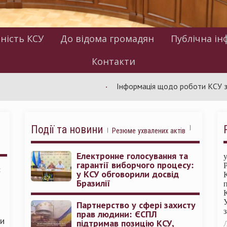
ність КСУ
До відома громадян
Публічна ін
Контакти
Інформація щодо роботи КСУ за липень:
Події та новини
Резюме ухвалених актів
Електронне голосування та
гарантії виборчого процесу:
:
у КСУ обговорили досвід
Бразилії
Партнерство у сфері захисту
прав людини: ЄСПЛ
ми
підтримав позицію КСУ,
Л