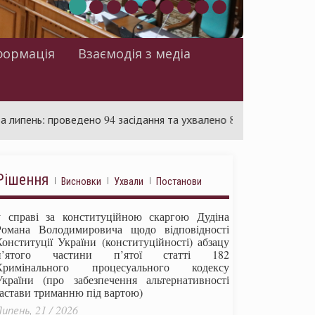
формація
Взаємодія з медіа
 проведено 94 засідання та ухвалено 85 актів
Суд розгля
Рішення
Висновки
Ухвали
Постанови
у справі за конституційною скаргою Дудіна
Романа Володимировича щодо відповідності
Конституції України (конституційності) абзацу
п’ятого частини п’ятої статті 182
Кримінального процесуального кодексу
України (про забезпечення альтернативності
застави триманню під вартою)
ипень, 21 / 2026