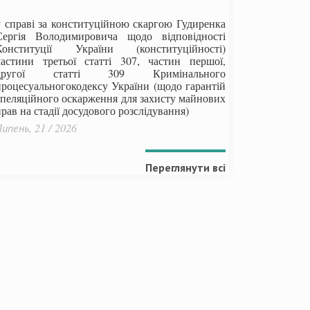
у справі за конституційною скаргою Гудиренка
Сергія Володимировича щодо відповідності
Конституції України (конституційності)
частини третьої статті 307, частин першої,
другої статті 309 Кримінального
процесуальногокодексу України
(щодо гарантій
апеляційного оскарження для захисту майнових
рав на стадії досудового розслідування)
ипень, 21 / 2026
Переглянути всі