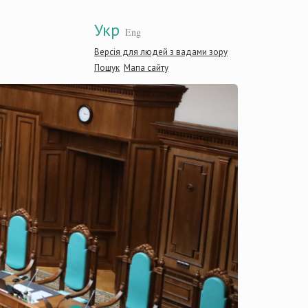
Укр
Eng
Версія для людей з вадами зору
Пошук
Мапа сайту
Конститу
України