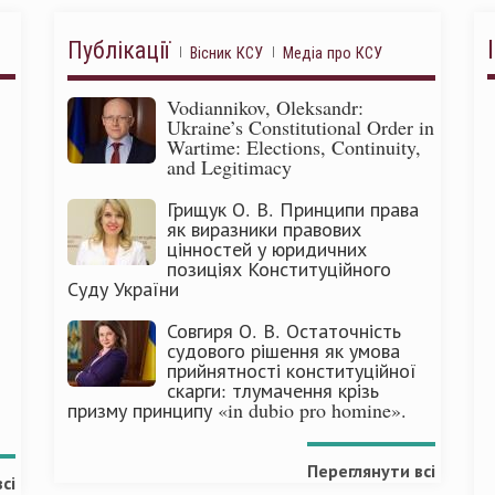
Публікації
Вісник КСУ
Медіа про КСУ
Vodiannikov, Oleksandr:
Ukraine’s Constitutional Order in
Wartime: Elections, Continuity,
and Legitimacy
Грищук О. В. Принципи права
як виразники правових
цінностей у юридичних
позиціях Конституційного
Суду України
Совгиря О. В. Остаточність
судового рішення як умова
прийнятності конституційної
скарги: тлумачення крізь
призму принципу «in dubio pro homine».
Переглянути всі
сі