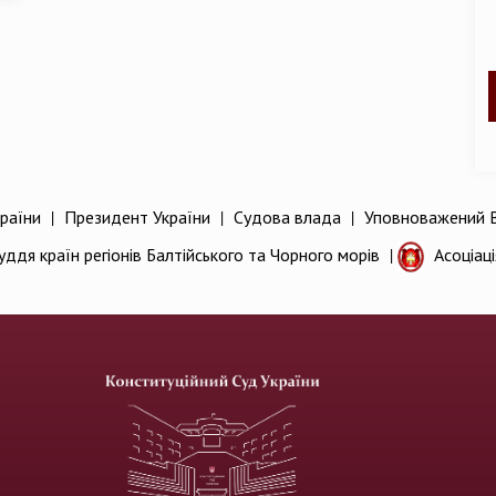
раїни
|
Президент України
|
Судова влада
|
Уповноважений В
уддя країн регіонів Балтійського та Чорного морів
|
Асоціац