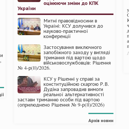
оцінюючи зміни до КПК
України
Митні правовідносини в
Україні: КСУ долучився до
науково-практичної
конференції
п
Застосування виключного
запобіжного заходу у вигляді
Л
ми
тримання під вартою щодо
,
військовослужбовців: Рішення
№ 4-р(ІІ)/2026.
КСУ у Рішенні у справі за
конституційною скаргою Р.В.
Дудіна запровадив вимоги
реальної альтернативності
ії
застави триманню особи під вартою
(оприлюднено Рішення № 9-р(ІІ)/2026)
Архів новин