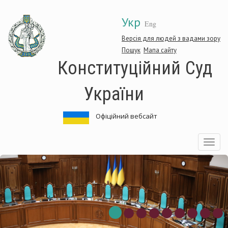
Перейти
Укр
до
Eng
основного
матеріалу
Версія для людей з вадами зору
Пошук
Мапа сайту
Конституційний Суд
України
Офіційний вебсайт
Toggle
navigatio
нституційний
Ко
д
Су