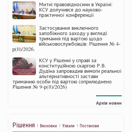
Митні правовідносини в Україні:
КСУ долучився до науково-
практичної конференції
Застосування виключного
запобіжного заходу у вигляді
тримання під вартою щодо
військовослужбовців: Рішення № 4-
р(ІІ)/2026.
КСУ у Рішенні у справі за
конституційною скаргою Р.В.
Дудіна запровадив вимоги реальної
альтернативності застави
триманню особи під вартою (оприлюднено
Рішення № 9-р(ІІ)/2026)
Архів новин
Рішення
Висновки
Ухвали
Постанови