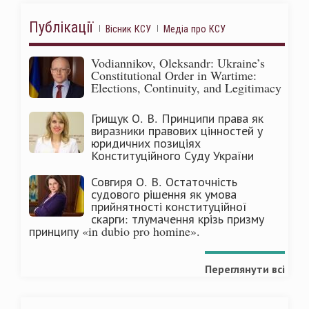
Публікації
Вісник КСУ
Медіа про КСУ
Vodiannikov, Oleksandr: Ukraine’s
Constitutional Order in Wartime:
Elections, Continuity, and Legitimacy
Грищук О. В. Принципи права як
виразники правових цінностей у
юридичних позиціях
Конституційного Суду України
Совгиря О. В. Остаточність
судового рішення як умова
прийнятності конституційної
скарги: тлумачення крізь призму
принципу «in dubio pro homine».
Переглянути всі