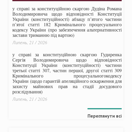
у справі за конституційною скаргою Дудіна Романа
Володимировича щодо відповідності Конституції
України (конституційності) абзацу п’ятого частини
п’ятої статті 182 Кримінального процесуального
кодексу України (про забезпечення альтернативності
застави триманню під вартою)
Липень, 21 / 2026
у справі за конституційною скаргою Гудиренка
Сергія Володимировича щодо відповідності
Конституції України (конституційності) частини
третьої статті 307, частин першої, другої статті 309
Кримінального процесуальногокодексу
України
(щодо гарантій апеляційного оскарження для
захисту майнових прав на стадії досудового
розслідування)
Липень, 21 / 2026
Переглянути всі