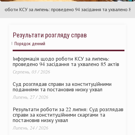
раїни
Ук
оти КСУ за липень: проведено 94 засідання та ухвалено 85 акті
Результати розгляду справ
Порядок денний
Інформація щодо роботи КСУ за липень:
проведено 94 засідання та ухвалено 85 актів
Серпень, 03 / 2026
Суд розглядав справи за конституційними
поданнями та постановив низку ухвал
Липень, 27 / 2026
Результати роботи за 22 липня: Суд розглядав
справи за конституційними скаргами та
постановив низку ухвал
Липень, 24 / 2026