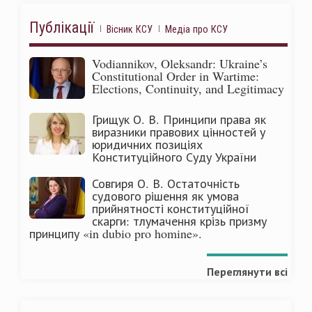
Публікації
Вісник КСУ
Медіа про КСУ
Vodiannikov, Oleksandr: Ukraine’s
Constitutional Order in Wartime:
Elections, Continuity, and Legitimacy
Грищук О. В. Принципи права як
виразники правових цінностей у
юридичних позиціях
Конституційного Суду України
Совгиря О. В. Остаточність
судового рішення як умова
прийнятності конституційної
скарги: тлумачення крізь призму
принципу «in dubio pro homine».
Переглянути всі