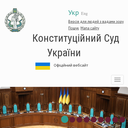
Перейти
Укр
до
Eng
основного
матеріалу
Версія для людей з вадами зору
Пошук
Мапа сайту
Конституційний Суд
України
Офіційний вебсайт
Toggle
navigatio
нституційний
Ко
д
Су