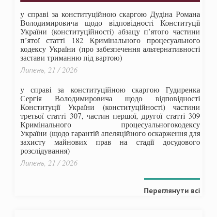
у справі за конституційною скаргою Дудіна Романа
Володимировича щодо відповідності Конституції
України (конституційності) абзацу п’ятого частини
п’ятої статті 182 Кримінального процесуального
кодексу України (про забезпечення альтернативності
застави триманню під вартою)
Липень, 21 / 2026
у справі за конституційною скаргою Гудиренка
Сергія Володимировича щодо відповідності
Конституції України (конституційності) частини
третьої статті 307, частин першої, другої статті 309
Кримінального процесуальногокодексу
України
(щодо гарантій апеляційного оскарження для
захисту майнових прав на стадії досудового
розслідування)
Липень, 21 / 2026
Переглянути всі