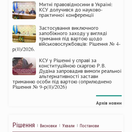
Митні правовідносини в Україні:
КСУ долучився до науково-
практичної конференції
Застосування виключного
запобіжного заходу у вигляді
тримання під вартою щодо
військовослужбовців: Рішення № 4-
р(ІІ)/2026.
КСУ у Рішенні у справі за
конституційною скаргою Р.В.
Дудіна запровадив вимоги реальної
альтернативності застави
триманню особи під вартою (оприлюднено
Рішення № 9-р(ІІ)/2026)
Архів новин
Рішення
Висновки
Ухвали
Постанови