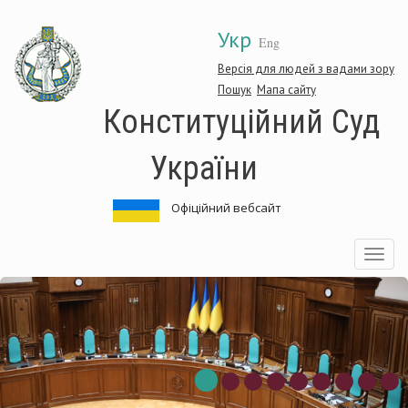
Перейти
Укр
до
Eng
основного
матеріалу
Версія для людей з вадами зору
Пошук
Мапа сайту
Конституційний Суд
України
Офіційний вебсайт
Toggle
navigatio
онституційний
К
уд
С