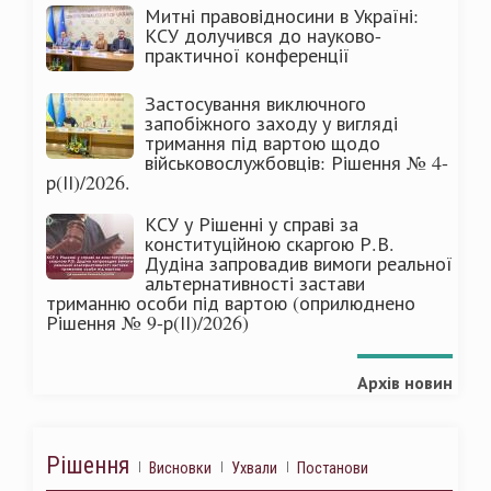
Митні правовідносини в Україні:
КСУ долучився до науково-
практичної конференції
Застосування виключного
запобіжного заходу у вигляді
тримання під вартою щодо
військовослужбовців: Рішення № 4-
р(ІІ)/2026.
КСУ у Рішенні у справі за
конституційною скаргою Р.В.
Дудіна запровадив вимоги реальної
альтернативності застави
триманню особи під вартою (оприлюднено
Рішення № 9-р(ІІ)/2026)
Архів новин
Рішення
Висновки
Ухвали
Постанови