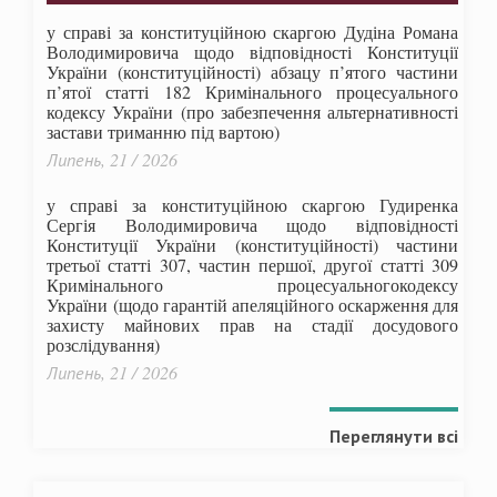
у справі за конституційною скаргою Дудіна Романа
Володимировича щодо відповідності Конституції
України (конституційності) абзацу п’ятого частини
п’ятої статті 182 Кримінального процесуального
кодексу України (про забезпечення альтернативності
застави триманню під вартою)
Липень, 21 / 2026
у справі за конституційною скаргою Гудиренка
Сергія Володимировича щодо відповідності
Конституції України (конституційності) частини
третьої статті 307, частин першої, другої статті 309
Кримінального процесуальногокодексу
України
(щодо гарантій апеляційного оскарження для
захисту майнових прав на стадії досудового
розслідування)
Липень, 21 / 2026
Переглянути всі