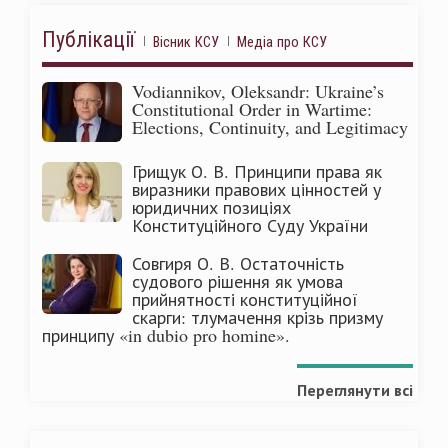
Публікації
Вісник КСУ
Медіа про КСУ
Vodiannikov, Oleksandr: Ukraine’s
Constitutional Order in Wartime:
Elections, Continuity, and Legitimacy
Грищук О. В. Принципи права як
виразники правових цінностей у
юридичних позиціях
Конституційного Суду України
Совгиря О. В. Остаточність
судового рішення як умова
прийнятності конституційної
скарги: тлумачення крізь призму
принципу «in dubio pro homine».
Переглянути всі