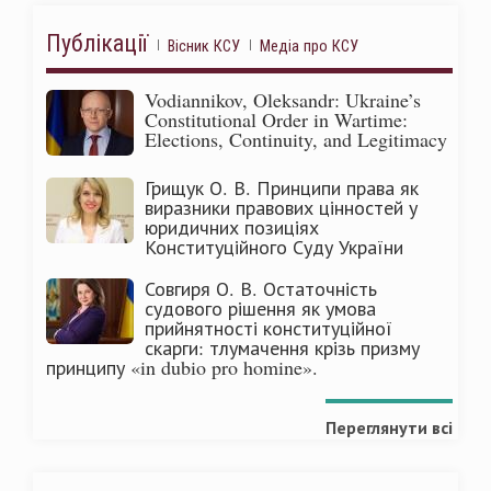
Публікації
Вісник КСУ
Медіа про КСУ
Vodiannikov, Oleksandr: Ukraine’s
Constitutional Order in Wartime:
Elections, Continuity, and Legitimacy
Грищук О. В. Принципи права як
виразники правових цінностей у
юридичних позиціях
Конституційного Суду України
Совгиря О. В. Остаточність
судового рішення як умова
прийнятності конституційної
скарги: тлумачення крізь призму
принципу «in dubio pro homine».
Переглянути всі