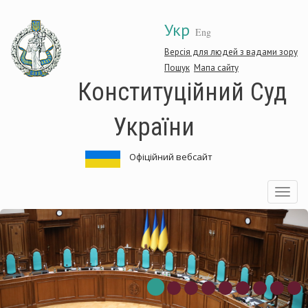
Перейти
Укр
до
Eng
основного
матеріалу
Версія для людей з вадами зору
Пошук
Мапа сайту
Конституційний Суд
України
Офіційний вебсайт
Toggle
navigatio
Конституційний
Суд