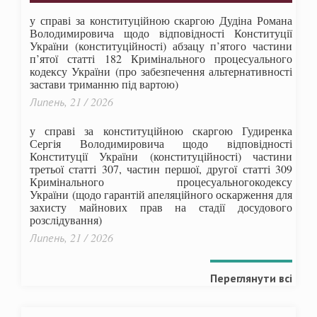
у справі за конституційною скаргою Дудіна Романа
Володимировича щодо відповідності Конституції
України (конституційності) абзацу п’ятого частини
п’ятої статті 182 Кримінального процесуального
кодексу України (про забезпечення альтернативності
застави триманню під вартою)
Липень, 21 / 2026
у справі за конституційною скаргою Гудиренка
Сергія Володимировича щодо відповідності
Конституції України (конституційності) частини
третьої статті 307, частин першої, другої статті 309
Кримінального процесуальногокодексу
України
(щодо гарантій апеляційного оскарження для
захисту майнових прав на стадії досудового
розслідування)
Липень, 21 / 2026
Переглянути всі