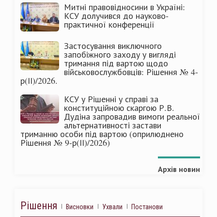
Митні правовідносини в Україні:
КСУ долучився до науково-
практичної конференції
Застосування виключного
запобіжного заходу у вигляді
тримання під вартою щодо
військовослужбовців: Рішення № 4-
р(ІІ)/2026.
КСУ у Рішенні у справі за
конституційною скаргою Р.В.
Дудіна запровадив вимоги реальної
альтернативності застави
триманню особи під вартою (оприлюднено
Рішення № 9-р(ІІ)/2026)
Архів новин
Рішення
Висновки
Ухвали
Постанови