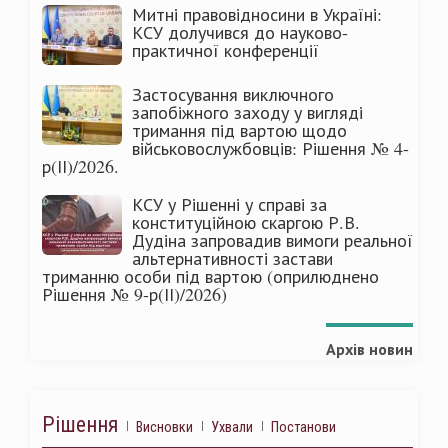
Митні правовідносини в Україні:
КСУ долучився до науково-
практичної конференції
Застосування виключного
запобіжного заходу у вигляді
тримання під вартою щодо
військовослужбовців: Рішення № 4-
р(ІІ)/2026.
КСУ у Рішенні у справі за
конституційною скаргою Р.В.
Дудіна запровадив вимоги реальної
альтернативності застави
триманню особи під вартою (оприлюднено
Рішення № 9-р(ІІ)/2026)
Архів новин
Рішення
Висновки
Ухвали
Постанови