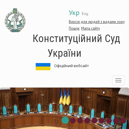
Перейти
Укр
до
Eng
основного
матеріалу
Версія для людей з вадами зору
Пошук
Мапа сайту
Конституційний Суд
України
Офіційний вебсайт
Toggle
navigatio
титуційний
Конс
Суд