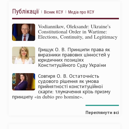
Публікації
Вісник КСУ
Медіа про КСУ
Vodiannikov, Oleksandr: Ukraine’s
Constitutional Order in Wartime:
Elections, Continuity, and Legitimacy
Грищук О. В. Принципи права як
виразники правових цінностей у
юридичних позиціях
Конституційного Суду України
Совгиря О. В. Остаточність
судового рішення як умова
прийнятності конституційної
скарги: тлумачення крізь призму
принципу «in dubio pro homine».
Переглянути всі