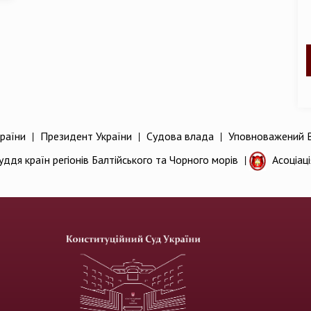
раїни
|
Президент України
|
Судова влада
|
Уповноважений В
уддя країн регіонів Балтійського та Чорного морів
|
Асоціац