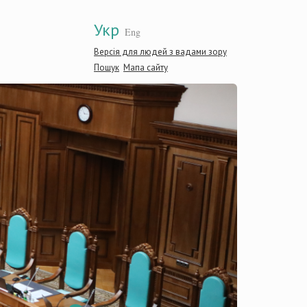
Укр
Eng
Версія для людей з вадами зору
Пошук
Мапа сайту
Консти
Україн