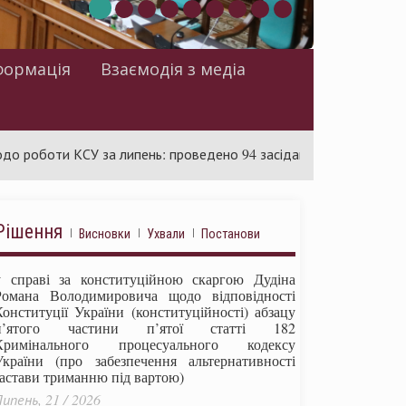
формація
Взаємодія з медіа
и КСУ за липень: проведено 94 засідання та ухвалено 85 актів
Рішення
Висновки
Ухвали
Постанови
у справі за конституційною скаргою Дудіна
Романа Володимировича щодо відповідності
Конституції України (конституційності) абзацу
п’ятого частини п’ятої статті 182
Кримінального процесуального кодексу
України (про забезпечення альтернативності
застави триманню під вартою)
ипень, 21 / 2026