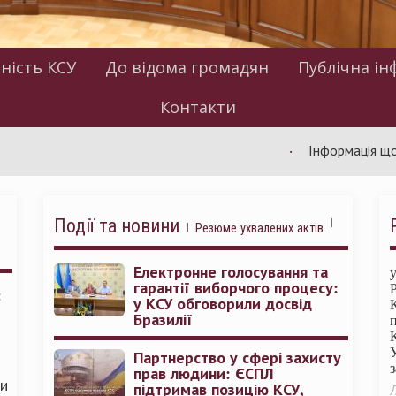
ність КСУ
До відома громадян
Публічна ін
Контакти
Інформація щодо робот
Події та новини
Резюме ухвалених актів
Електронне голосування та
гарантії виборчого процесу:
:
у КСУ обговорили досвід
Бразилії
Партнерство у сфері захисту
прав людини: ЄСПЛ
ми
підтримав позицію КСУ,
Л