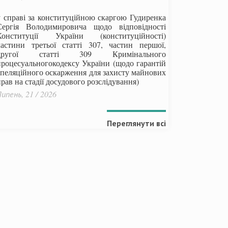
у справі за конституційною скаргою Гудиренка
Сергія Володимировича щодо відповідності
Конституції України (конституційності)
частини третьої статті 307, частин першої,
другої статті 309 Кримінального
процесуальногокодексу України
(щодо гарантій
апеляційного оскарження для захисту майнових
рав на стадії досудового розслідування)
ипень, 21 / 2026
Переглянути всі