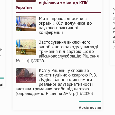
оцінюючи зміни до КПК
України
Митні правовідносини в
Україні: КСУ долучився до
науково-практичної
конференції
п
Застосування виключного
запобіжного заходу у вигляді
Л
ми
тримання під вартою щодо
,
військовослужбовців: Рішення
№ 4-р(ІІ)/2026.
КСУ у Рішенні у справі за
конституційною скаргою Р.В.
Дудіна запровадив вимоги
реальної альтернативності
ії
застави триманню особи під вартою
(оприлюднено Рішення № 9-р(ІІ)/2026)
Архів новин