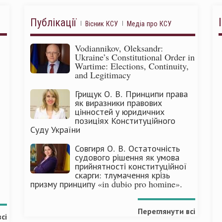
Публікації
Вісник КСУ
Медіа про КСУ
Vodiannikov, Oleksandr:
Ukraine’s Constitutional Order in
Wartime: Elections, Continuity,
and Legitimacy
Грищук О. В. Принципи права
як виразники правових
цінностей у юридичних
позиціях Конституційного
Суду України
Совгиря О. В. Остаточність
судового рішення як умова
прийнятності конституційної
скарги: тлумачення крізь
призму принципу «in dubio pro homine».
Переглянути всі
сі