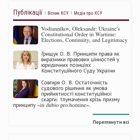
Публікації
Вісник КСУ
Медіа про КСУ
Vodiannikov, Oleksandr: Ukraine’s
Constitutional Order in Wartime:
Elections, Continuity, and Legitimacy
Грищук О. В. Принципи права як
виразники правових цінностей у
юридичних позиціях
Конституційного Суду України
Совгиря О. В. Остаточність
судового рішення як умова
прийнятності конституційної
скарги: тлумачення крізь призму
принципу «in dubio pro homine».
Переглянути всі