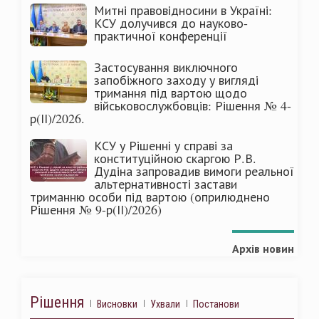
Митні правовідносини в Україні:
КСУ долучився до науково-
практичної конференції
Застосування виключного
запобіжного заходу у вигляді
тримання під вартою щодо
військовослужбовців: Рішення № 4-
р(ІІ)/2026.
КСУ у Рішенні у справі за
конституційною скаргою Р.В.
Дудіна запровадив вимоги реальної
альтернативності застави
триманню особи під вартою (оприлюднено
Рішення № 9-р(ІІ)/2026)
Архів новин
Рішення
Висновки
Ухвали
Постанови