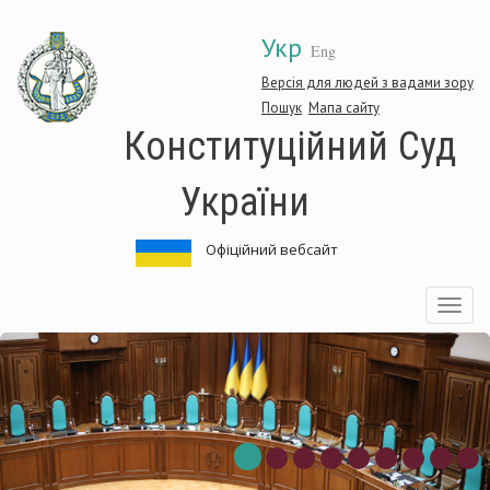
Перейти
Укр
до
Eng
основного
матеріалу
Версія для людей з вадами зору
Пошук
Мапа сайту
Конституційний Суд
України
Офіційний вебсайт
Toggle
navigatio
нституційний
Ко
д
Су