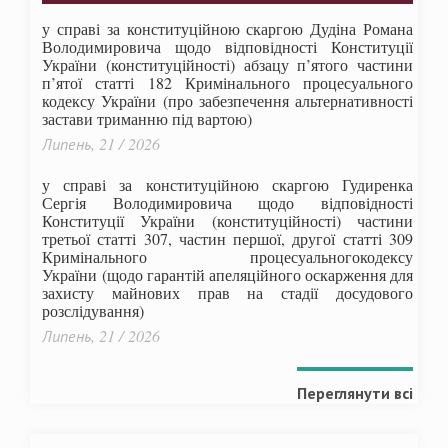
у справі за конституційною скаргою Дудіна Романа
Володимировича щодо відповідності Конституції
України (конституційності) абзацу п’ятого частини
п’ятої статті 182 Кримінального процесуального
кодексу України (про забезпечення альтернативності
застави триманню під вартою)
Липень, 21 / 2026
у справі за конституційною скаргою Гудиренка
Сергія Володимировича щодо відповідності
Конституції України (конституційності) частини
третьої статті 307, частин першої, другої статті 309
Кримінального процесуальногокодексу
України
(щодо гарантій апеляційного оскарження для
захисту майнових прав на стадії досудового
розслідування)
Липень, 21 / 2026
Переглянути всі