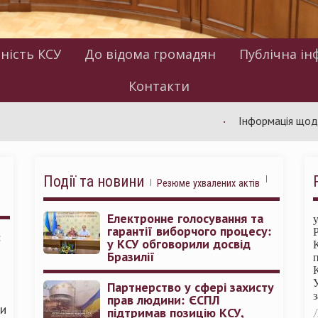
ність КСУ
До відома громадян
Публічна ін
Контакти
Інформація щодо роботи
Події та новини
Резюме ухвалених актів
Електронне голосування та
гарантії виборчого процесу:
:
у КСУ обговорили досвід
Бразилії
Партнерство у сфері захисту
прав людини: ЄСПЛ
ми
підтримав позицію КСУ,
Л