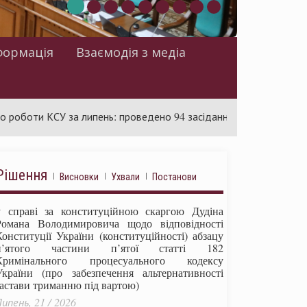
формація
Взаємодія з медіа
 КСУ за липень: проведено 94 засідання та ухвалено 85 актів
Рішення
Висновки
Ухвали
Постанови
у справі за конституційною скаргою Дудіна
Романа Володимировича щодо відповідності
Конституції України (конституційності) абзацу
п’ятого частини п’ятої статті 182
Кримінального процесуального кодексу
України (про забезпечення альтернативності
застави триманню під вартою)
ипень, 21 / 2026