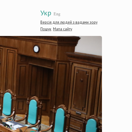
Укр
Eng
Версія для людей з вадами зору
Пошук
Мапа сайту
Конституці
України