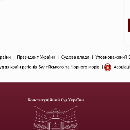
раїни
|
Президент України
|
Судова влада
|
Уповноважений В
уддя країн регіонів Балтійського та Чорного морів
|
Асоціац