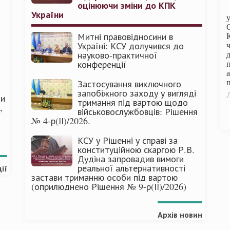
оцінюючи зміни до КПК
України
Митні правовідносини в
Україні: КСУ долучився до
науково-практичної
конференції
п
Застосування виключного
запобіжного заходу у вигляді
Л
ми
тримання під вартою щодо
,
військовослужбовців: Рішення
№ 4-р(ІІ)/2026.
КСУ у Рішенні у справі за
конституційною скаргою Р.В.
Дудіна запровадив вимоги
реальної альтернативності
ії
застави триманню особи під вартою
(оприлюднено Рішення № 9-р(ІІ)/2026)
Архів новин