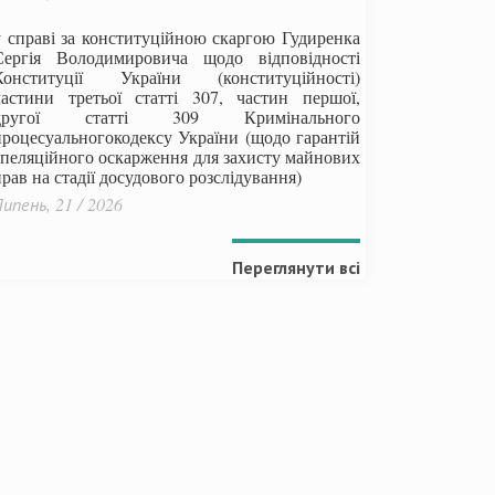
у справі за конституційною скаргою Гудиренка
Сергія Володимировича щодо відповідності
Конституції України (конституційності)
частини третьої статті 307, частин першої,
другої статті 309 Кримінального
процесуальногокодексу України
(щодо гарантій
апеляційного оскарження для захисту майнових
рав на стадії досудового розслідування)
ипень, 21 / 2026
Переглянути всі