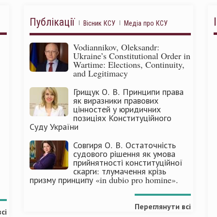
Публікації
Вісник КСУ
Медіа про КСУ
Vodiannikov, Oleksandr:
Ukraine’s Constitutional Order in
Wartime: Elections, Continuity,
and Legitimacy
Грищук О. В. Принципи права
як виразники правових
цінностей у юридичних
позиціях Конституційного
Суду України
Совгиря О. В. Остаточність
судового рішення як умова
прийнятності конституційної
скарги: тлумачення крізь
призму принципу «in dubio pro homine».
Переглянути всі
сі