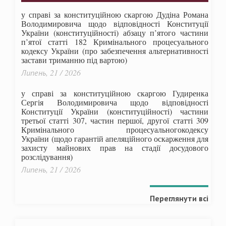
у справі за конституційною скаргою Дудіна Романа
Володимировича щодо відповідності Конституції
України (конституційності) абзацу п’ятого частини
п’ятої статті 182 Кримінального процесуального
кодексу України (про забезпечення альтернативності
застави триманню під вартою)
Липень, 21 / 2026
у справі за конституційною скаргою Гудиренка
Сергія Володимировича щодо відповідності
Конституції України (конституційності) частини
третьої статті 307, частин першої, другої статті 309
Кримінального процесуальногокодексу
України
(щодо гарантій апеляційного оскарження для
захисту майнових прав на стадії досудового
розслідування)
Липень, 21 / 2026
Переглянути всі