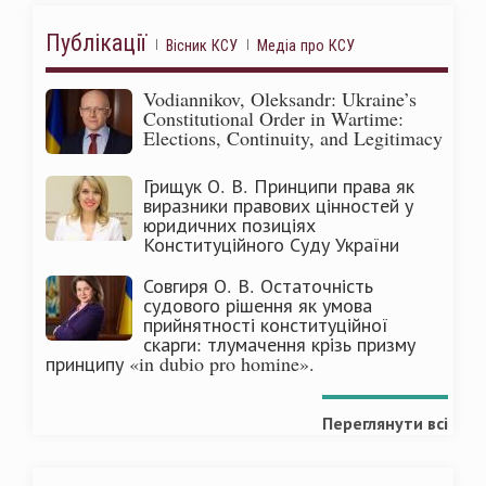
Публікації
Вісник КСУ
Медіа про КСУ
Vodiannikov, Oleksandr: Ukraine’s
Constitutional Order in Wartime:
Elections, Continuity, and Legitimacy
Грищук О. В. Принципи права як
виразники правових цінностей у
юридичних позиціях
Конституційного Суду України
Совгиря О. В. Остаточність
судового рішення як умова
прийнятності конституційної
скарги: тлумачення крізь призму
принципу «in dubio pro homine».
Переглянути всі