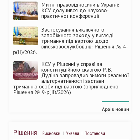
Митні правовідносини в Україні:
КСУ долучився до науково-
практичної конференції
Застосування виключного
запобіжного заходу у вигляді
тримання під вартою щодо
військовослужбовців: Рішення № 4-
р(ІІ)/2026.
КСУ у Рішенні у справі за
конституційною скаргою Р.В.
Дудіна запровадив вимоги реальної
альтернативності застави
триманню особи під вартою (оприлюднено
Рішення № 9-р(ІІ)/2026)
Архів новин
Рішення
Висновки
Ухвали
Постанови