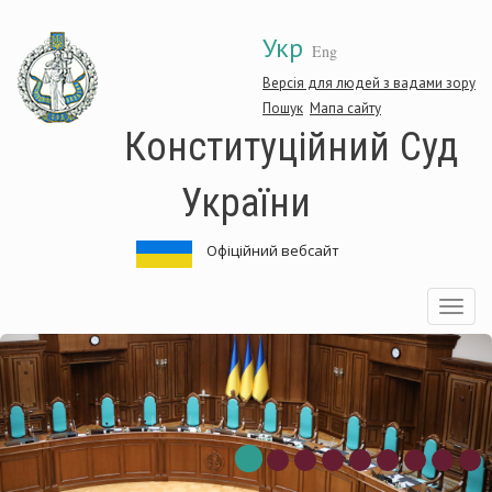
Перейти
Укр
до
Eng
основного
матеріалу
Версія для людей з вадами зору
Пошук
Мапа сайту
Конституційний Суд
України
Офіційний вебсайт
Toggle
navigatio
Конституційний
Суд