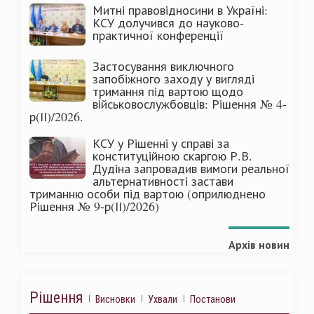
Митні правовідносини в Україні:
КСУ долучився до науково-
практичної конференції
Застосування виключного
запобіжного заходу у вигляді
тримання під вартою щодо
військовослужбовців: Рішення № 4-
р(ІІ)/2026.
КСУ у Рішенні у справі за
конституційною скаргою Р.В.
Дудіна запровадив вимоги реальної
альтернативності застави
триманню особи під вартою (оприлюднено
Рішення № 9-р(ІІ)/2026)
Архів новин
Рішення
Висновки
Ухвали
Постанови