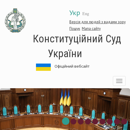
Перейти
Укр
до
Eng
основного
матеріалу
Версія для людей з вадами зору
Пошук
Мапа сайту
Конституційний Суд
України
Офіційний вебсайт
Toggle
navigatio
нституційний
Ко
д
Су