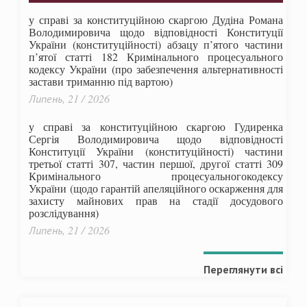
у справі за конституційною скаргою Дудіна Романа
Володимировича щодо відповідності Конституції
України (конституційності) абзацу п’ятого частини
п’ятої статті 182 Кримінального процесуального
кодексу України (про забезпечення альтернативності
застави триманню під вартою)
Липень, 21 / 2026
у справі за конституційною скаргою Гудиренка
Сергія Володимировича щодо відповідності
Конституції України (конституційності) частини
третьої статті 307, частин першої, другої статті 309
Кримінального процесуальногокодексу
України
(щодо гарантій апеляційного оскарження для
захисту майнових прав на стадії досудового
розслідування)
Липень, 21 / 2026
Переглянути всі