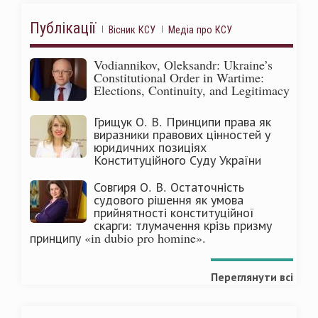
Публікації
Вісник КСУ
Медіа про КСУ
Vodiannikov, Oleksandr: Ukraine’s
Constitutional Order in Wartime:
Elections, Continuity, and Legitimacy
Грищук О. В. Принципи права як
виразники правових цінностей у
юридичних позиціях
Конституційного Суду України
Совгиря О. В. Остаточність
судового рішення як умова
прийнятності конституційної
скарги: тлумачення крізь призму
принципу «in dubio pro homine».
Переглянути всі