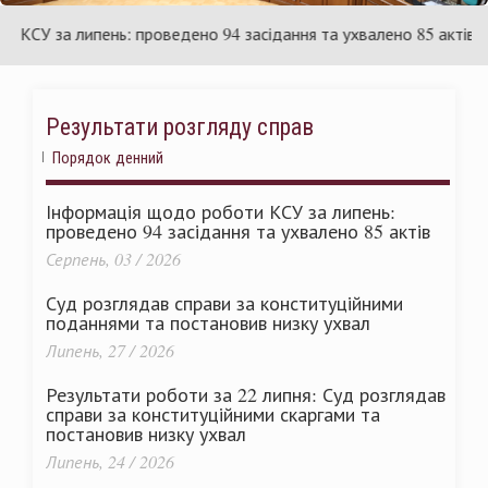
раїни
Ук
У за липень: проведено 94 засідання та ухвалено 85 актів
Результати розгляду справ
Порядок денний
Інформація щодо роботи КСУ за липень:
проведено 94 засідання та ухвалено 85 актів
Серпень, 03 / 2026
Суд розглядав справи за конституційними
поданнями та постановив низку ухвал
Липень, 27 / 2026
Результати роботи за 22 липня: Суд розглядав
справи за конституційними скаргами та
постановив низку ухвал
Липень, 24 / 2026