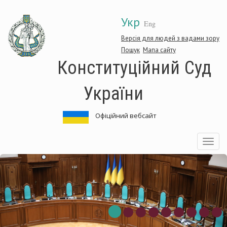
Перейти
Укр
до
Eng
основного
матеріалу
Версія для людей з вадами зору
Пошук
Мапа сайту
Конституційний Суд
України
Офіційний вебсайт
Toggle
navigatio
Конституційний
Суд