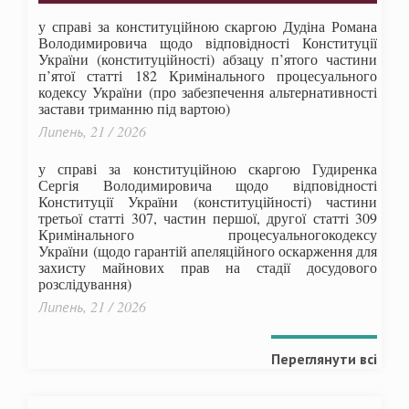
у справі за конституційною скаргою Дудіна Романа
Володимировича щодо відповідності Конституції
України (конституційності) абзацу п’ятого частини
п’ятої статті 182 Кримінального процесуального
кодексу України (про забезпечення альтернативності
застави триманню під вартою)
Липень, 21 / 2026
у справі за конституційною скаргою Гудиренка
Сергія Володимировича щодо відповідності
Конституції України (конституційності) частини
третьої статті 307, частин першої, другої статті 309
Кримінального процесуальногокодексу
України
(щодо гарантій апеляційного оскарження для
захисту майнових прав на стадії досудового
розслідування)
Липень, 21 / 2026
Переглянути всі