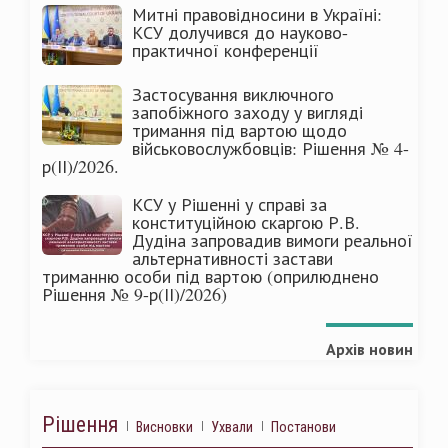
Митні правовідносини в Україні:
КСУ долучився до науково-
практичної конференції
Застосування виключного
запобіжного заходу у вигляді
тримання під вартою щодо
військовослужбовців: Рішення № 4-
р(ІІ)/2026.
КСУ у Рішенні у справі за
конституційною скаргою Р.В.
Дудіна запровадив вимоги реальної
альтернативності застави
триманню особи під вартою (оприлюднено
Рішення № 9-р(ІІ)/2026)
Архів новин
Рішення
Висновки
Ухвали
Постанови