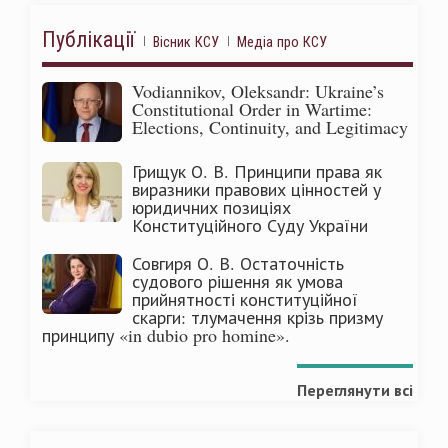
Публікації
Вісник КСУ
Медіа про КСУ
Vodiannikov, Oleksandr: Ukraine’s
Constitutional Order in Wartime:
Elections, Continuity, and Legitimacy
Грищук О. В. Принципи права як
виразники правових цінностей у
юридичних позиціях
Конституційного Суду України
Совгиря О. В. Остаточність
судового рішення як умова
прийнятності конституційної
скарги: тлумачення крізь призму
принципу «in dubio pro homine».
Переглянути всі