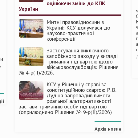
оцінюючи зміни до КПК
України
Митні правовідносини в
Україні: КСУ долучився до
науково-практичної
конференції
п
Застосування виключного
запобіжного заходу у вигляді
Л
ми
тримання під вартою щодо
,
військовослужбовців: Рішення
№ 4-р(ІІ)/2026.
КСУ у Рішенні у справі за
конституційною скаргою Р.В.
Дудіна запровадив вимоги
реальної альтернативності
ії
застави триманню особи під вартою
(оприлюднено Рішення № 9-р(ІІ)/2026)
Архів новин