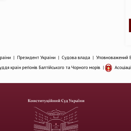
раїни
|
Президент України
|
Судова влада
|
Уповноважений В
уддя країн регіонів Балтійського та Чорного морів
|
Асоціац