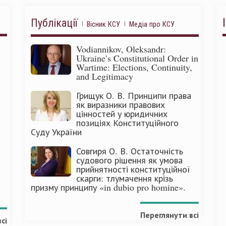
Публікації
Вісник КСУ
Медіа про КСУ
Vodiannikov, Oleksandr:
Ukraine’s Constitutional Order in
Wartime: Elections, Continuity,
and Legitimacy
Грищук О. В. Принципи права
як виразники правових
цінностей у юридичних
позиціях Конституційного
Суду України
Совгиря О. В. Остаточність
судового рішення як умова
прийнятності конституційної
скарги: тлумачення крізь
призму принципу «in dubio pro homine».
Переглянути всі
сі