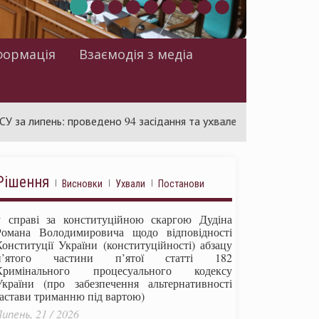
формація
Взаємодія з медіа
ень: проведено 94 засідання та ухвалено 85 актів
Суд ро
Рішення
Висновки
Ухвали
Постанови
у справі за конституційною скаргою Дудіна
Романа Володимировича щодо відповідності
Конституції України (конституційності) абзацу
п’ятого частини п’ятої статті 182
Кримінального процесуального кодексу
України (про забезпечення альтернативності
застави триманню під вартою)
ипень, 21 / 2026