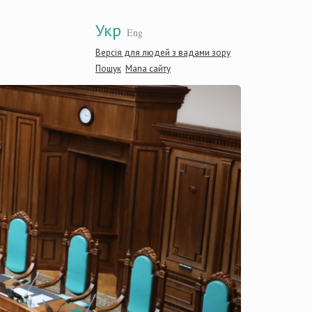
Укр
Eng
Версія для людей з вадами зору
Пошук
Мапа сайту
Конститу
України