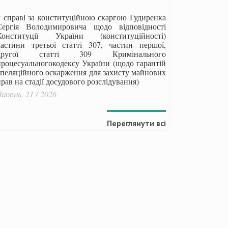
у справі за конституційною скаргою Гудиренка
Сергія Володимировича щодо відповідності
Конституції України (конституційності)
частини третьої статті 307, частин першої,
другої статті 309 Кримінального
процесуальногокодексу України
(щодо гарантій
апеляційного оскарження для захисту майнових
рав на стадії досудового розслідування)
ипень, 21 / 2026
Переглянути всі