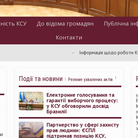
ність КСУ
До відома громадян
Публічна ін
Контакти
Інформація щодо роботи КСУ за лип
Події та новини
Резюме ухвалених актів
Електронне голосування та
гарантії виборчого процесу:
:
у КСУ обговорили досвід
Бразилії
Партнерство у сфері захисту
прав людини: ЄСПЛ
ми
підтримав позицію КСУ,
Л