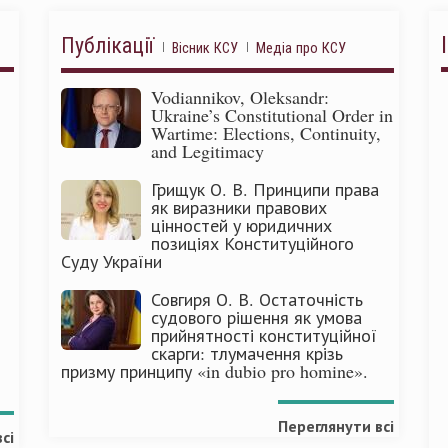
Публікації
Вісник КСУ
Медіа про КСУ
Vodiannikov, Oleksandr:
Ukraine’s Constitutional Order in
Wartime: Elections, Continuity,
and Legitimacy
Грищук О. В. Принципи права
як виразники правових
цінностей у юридичних
позиціях Конституційного
Суду України
Совгиря О. В. Остаточність
судового рішення як умова
прийнятності конституційної
скарги: тлумачення крізь
призму принципу «in dubio pro homine».
Переглянути всі
сі