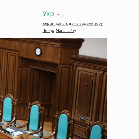
Укр
Eng
Версія для людей з вадами зору
Пошук
Мапа сайту
Консти
Україн