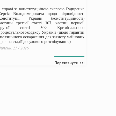
у справі за конституційною скаргою Гудиренка
Сергія Володимировича щодо відповідності
Конституції України (конституційності)
частини третьої статті 307, частин першої,
другої статті 309 Кримінального
процесуальногокодексу України
(щодо гарантій
апеляційного оскарження для захисту майнових
рав на стадії досудового розслідування)
ипень, 21 / 2026
Переглянути всі