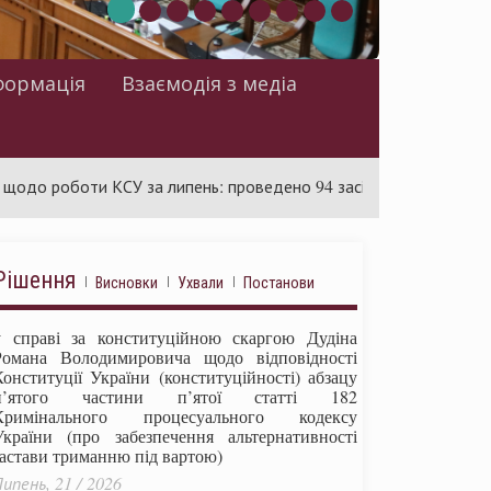
формація
Взаємодія з медіа
боти КСУ за липень: проведено 94 засідання та ухвалено 85 ак
Рішення
Висновки
Ухвали
Постанови
у справі за конституційною скаргою Дудіна
Романа Володимировича щодо відповідності
Конституції України (конституційності) абзацу
п’ятого частини п’ятої статті 182
Кримінального процесуального кодексу
України (про забезпечення альтернативності
застави триманню під вартою)
ипень, 21 / 2026