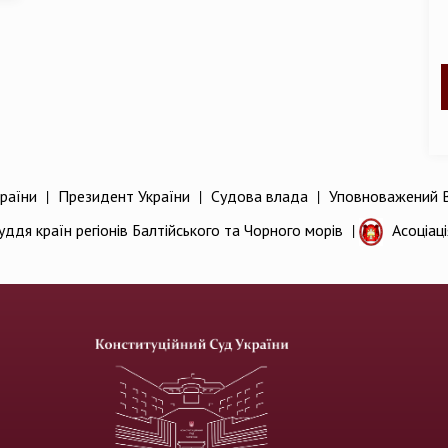
раїни
|
Президент України
|
Судова влада
|
Уповноважений В
уддя країн регіонів Балтійського та Чорного морів
|
Асоціац