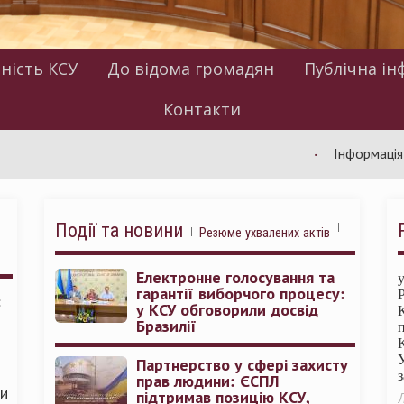
ність КСУ
До відома громадян
Публічна ін
Контакти
Інформація щодо ро
Події та новини
Резюме ухвалених актів
Електронне голосування та
гарантії виборчого процесу:
:
у КСУ обговорили досвід
Бразилії
Партнерство у сфері захисту
прав людини: ЄСПЛ
ми
підтримав позицію КСУ,
Л