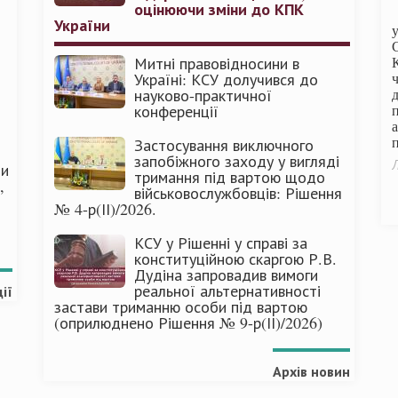
оцінюючи зміни до КПК
України
Митні правовідносини в
Україні: КСУ долучився до
науково-практичної
конференції
п
Застосування виключного
запобіжного заходу у вигляді
Л
ми
тримання під вартою щодо
,
військовослужбовців: Рішення
№ 4-р(ІІ)/2026.
КСУ у Рішенні у справі за
конституційною скаргою Р.В.
Дудіна запровадив вимоги
реальної альтернативності
ії
застави триманню особи під вартою
(оприлюднено Рішення № 9-р(ІІ)/2026)
Архів новин