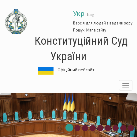
Перейти
Укр
до
Eng
основного
матеріалу
Версія для людей з вадами зору
Пошук
Мапа сайту
Конституційний Суд
України
Офіційний вебсайт
Toggle
navigatio
онституційний
К
уд
С