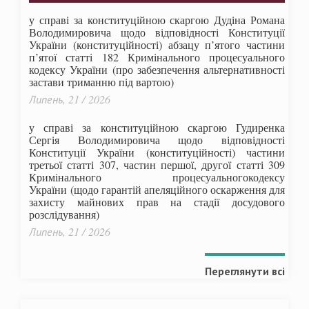
у справі за конституційною скаргою Дудіна Романа
Володимировича щодо відповідності Конституції
України (конституційності) абзацу п’ятого частини
п’ятої статті 182 Кримінального процесуального
кодексу України (про забезпечення альтернативності
застави триманню під вартою)
Липень, 21 / 2026
у справі за конституційною скаргою Гудиренка
Сергія Володимировича щодо відповідності
Конституції України (конституційності) частини
третьої статті 307, частин першої, другої статті 309
Кримінального процесуальногокодексу
України
(щодо гарантій апеляційного оскарження для
захисту майнових прав на стадії досудового
розслідування)
Липень, 21 / 2026
Переглянути всі