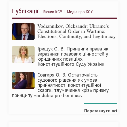
Публікації
Вісник КСУ
Медіа про КСУ
Vodiannikov, Oleksandr: Ukraine’s
Constitutional Order in Wartime:
Elections, Continuity, and Legitimacy
Грищук О. В. Принципи права як
виразники правових цінностей у
юридичних позиціях
Конституційного Суду України
Совгиря О. В. Остаточність
судового рішення як умова
прийнятності конституційної
скарги: тлумачення крізь призму
принципу «in dubio pro homine».
Переглянути всі