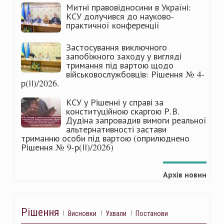
Митні правовідносини в Україні:
КСУ долучився до науково-
практичної конференції
Застосування виключного
запобіжного заходу у вигляді
тримання під вартою щодо
військовослужбовців: Рішення № 4-
р(ІІ)/2026.
КСУ у Рішенні у справі за
конституційною скаргою Р.В.
Дудіна запровадив вимоги реальної
альтернативності застави
триманню особи під вартою (оприлюднено
Рішення № 9-р(ІІ)/2026)
Архів новин
Рішення
Висновки
Ухвали
Постанови