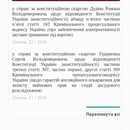
у справі за конституційною скаргою Дудіна Романа
Володимировича щодо відповідності Конституції
України (конституційності) абзацу п’ятого частини
п’ятої статті 182 Кримінального процесуального
кодексу України (про забезпечення альтернативності
застави триманню під вартою)
Липень, 21 / 2026
у справі за конституційною скаргою Гудиренка
Сергія Володимировича щодо відповідності
Конституції України (конституційності) частини
третьої статті 307, частин першої, другої статті 309
Кримінального процесуальногокодексу
України
(щодо гарантій апеляційного оскарження для
захисту майнових прав на стадії досудового
розслідування)
Липень, 21 / 2026
Переглянути всі