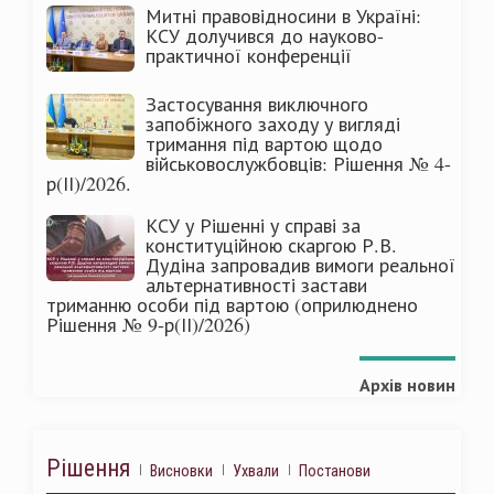
Митні правовідносини в Україні:
КСУ долучився до науково-
практичної конференції
Застосування виключного
запобіжного заходу у вигляді
тримання під вартою щодо
військовослужбовців: Рішення № 4-
р(ІІ)/2026.
КСУ у Рішенні у справі за
конституційною скаргою Р.В.
Дудіна запровадив вимоги реальної
альтернативності застави
триманню особи під вартою (оприлюднено
Рішення № 9-р(ІІ)/2026)
Архів новин
Рішення
Висновки
Ухвали
Постанови