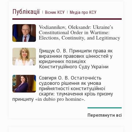
Публікації
Вісник КСУ
Медіа про КСУ
Vodiannikov, Oleksandr: Ukraine’s
Constitutional Order in Wartime:
Elections, Continuity, and Legitimacy
Грищук О. В. Принципи права як
виразники правових цінностей у
юридичних позиціях
Конституційного Суду України
Совгиря О. В. Остаточність
судового рішення як умова
прийнятності конституційної
скарги: тлумачення крізь призму
принципу «in dubio pro homine».
Переглянути всі