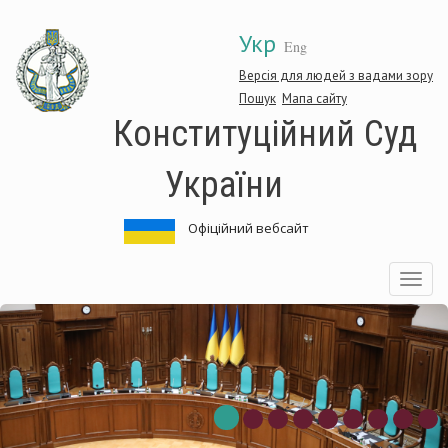
Перейти
Укр
до
Eng
основного
матеріалу
Версія для людей з вадами зору
Пошук
Мапа сайту
Конституційний Суд
України
Офіційний вебсайт
Toggle
navigatio
нституційний
Ко
д
Су