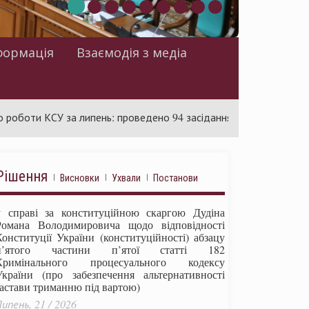
формація
Взаємодія з медіа
КСУ за липень: проведено 94 засідання та ухвалено 85 актів
Рішення
Висновки
Ухвали
Постанови
у справі за конституційною скаргою Дудіна
Романа Володимировича щодо відповідності
Конституції України (конституційності) абзацу
п’ятого частини п’ятої статті 182
Кримінального процесуального кодексу
України (про забезпечення альтернативності
застави триманню під вартою)
ипень, 21 / 2026