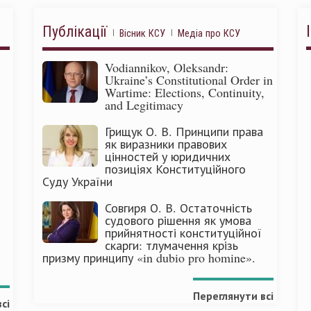
Публікації
Вісник КСУ
Медіа про КСУ
Vodiannikov, Oleksandr:
Ukraine’s Constitutional Order in
Wartime: Elections, Continuity,
and Legitimacy
Грищук О. В. Принципи права
як виразники правових
цінностей у юридичних
позиціях Конституційного
Суду України
Совгиря О. В. Остаточність
судового рішення як умова
прийнятності конституційної
скарги: тлумачення крізь
призму принципу «in dubio pro homine».
Переглянути всі
сі