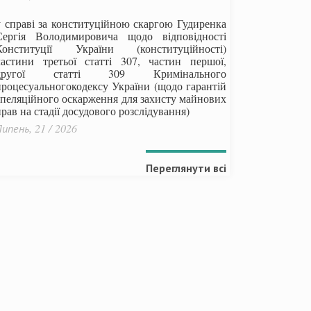
у справі за конституційною скаргою Гудиренка
Сергія Володимировича щодо відповідності
Конституції України (конституційності)
частини третьої статті 307, частин першої,
другої статті 309 Кримінального
процесуальногокодексу України
(щодо гарантій
апеляційного оскарження для захисту майнових
рав на стадії досудового розслідування)
ипень, 21 / 2026
Переглянути всі