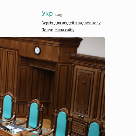
Укр
Eng
Версія для людей з вадами зору
Пошук
Мапа сайту
Конституці
України