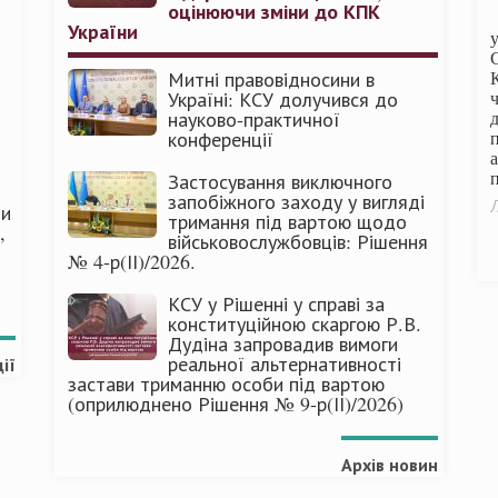
оцінюючи зміни до КПК
України
Митні правовідносини в
Україні: КСУ долучився до
науково-практичної
конференції
п
Застосування виключного
запобіжного заходу у вигляді
Л
ми
тримання під вартою щодо
,
військовослужбовців: Рішення
№ 4-р(ІІ)/2026.
КСУ у Рішенні у справі за
конституційною скаргою Р.В.
Дудіна запровадив вимоги
реальної альтернативності
ії
застави триманню особи під вартою
(оприлюднено Рішення № 9-р(ІІ)/2026)
Архів новин