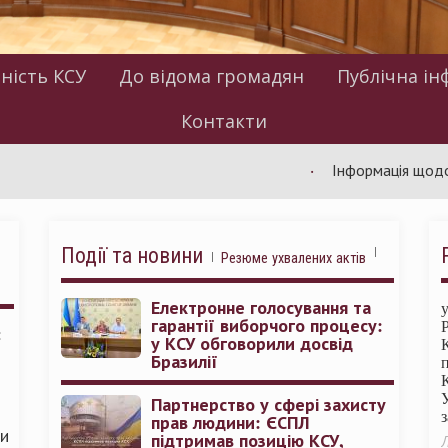
ність КСУ
До відома громадян
Публічна ін
Контакти
Інформація щодо роботи 
Події та новини
Резюме ухвалених актів
Електронне голосування та
гарантії виборчого процесу:
:
у КСУ обговорили досвід
Бразилії
Партнерство у сфері захисту
прав людини: ЄСПЛ
ми
підтримав позицію КСУ,
Л