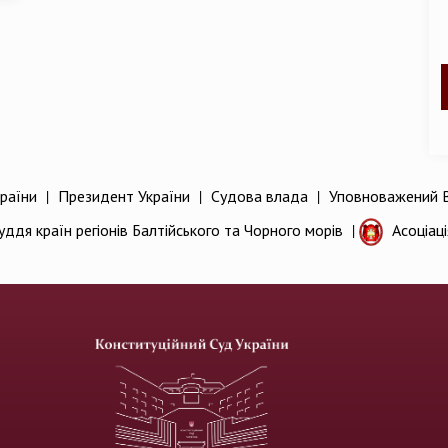
раїни
|
Президент України
|
Судова влада
|
Уповноважений В
уддя країн регіонів Балтійського та Чорного морів
|
Асоціац