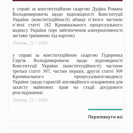
у справі за конституційною скаргою Дудіна Романа
Володимировича щодо відповідності Конституції
України (конституційності) абзацу п’ятого частини
п’ятої статті 182 Кримінального процесуального
кодексу України (про забезпечення альтернативності
застави триманню під вартою)
Липень, 21 / 2026
у справі за конституційною скаргою Гудиренка
Сергія Володимировича щодо відповідності
Конституції України (конституційності) частини
третьої статті 307, частин першої, другої статті 309
Кримінального процесуальногокодексу
України
(щодо гарантій апеляційного оскарження для
захисту майнових прав на стадії досудового
розслідування)
Липень, 21 / 2026
Переглянути всі