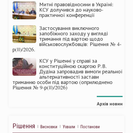
Митні правовідносини в Україні:
КСУ долучився до науково-
практичної конференції
Застосування виключного
запобіжного заходу у вигляді
тримання під вартою щодо
військовослужбовців: Рішення № 4-
р(ІІ)/2026.
КСУ у Рішенні у справі за
конституційною скаргою Р.В.
Дудіна запровадив вимоги реальної
альтернативності застави
триманню особи під вартою (оприлюднено
Рішення № 9-р(ІІ)/2026)
Архів новин
Рішення
Висновки
Ухвали
Постанови