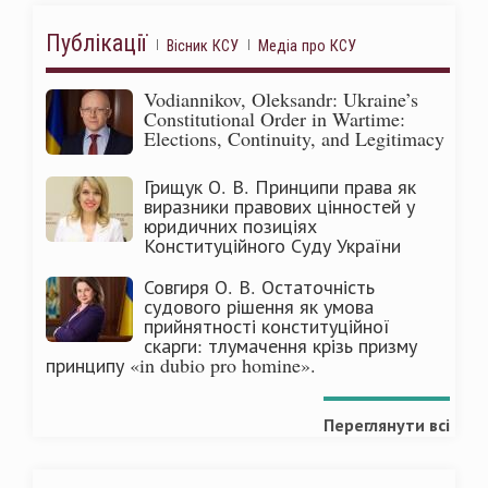
Публікації
Вісник КСУ
Медіа про КСУ
Vodiannikov, Oleksandr: Ukraine’s
Constitutional Order in Wartime:
Elections, Continuity, and Legitimacy
Грищук О. В. Принципи права як
виразники правових цінностей у
юридичних позиціях
Конституційного Суду України
Совгиря О. В. Остаточність
судового рішення як умова
прийнятності конституційної
скарги: тлумачення крізь призму
принципу «in dubio pro homine».
Переглянути всі