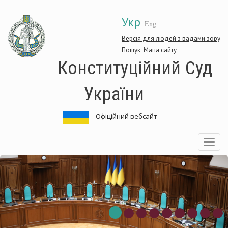
Перейти
Укр
до
Eng
основного
матеріалу
Версія для людей з вадами зору
Пошук
Мапа сайту
Конституційний Суд
України
Офіційний вебсайт
Toggle
navigatio
нституційний
Ко
д
Су