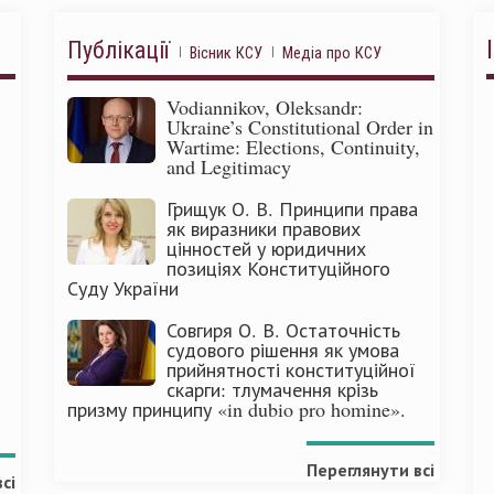
Публікації
Вісник КСУ
Медіа про КСУ
Vodiannikov, Oleksandr:
Ukraine’s Constitutional Order in
Wartime: Elections, Continuity,
and Legitimacy
Грищук О. В. Принципи права
як виразники правових
цінностей у юридичних
позиціях Конституційного
Суду України
Совгиря О. В. Остаточність
судового рішення як умова
прийнятності конституційної
скарги: тлумачення крізь
призму принципу «in dubio pro homine».
Переглянути всі
сі