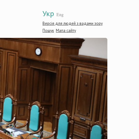
Укр
Eng
Версія для людей з вадами зору
Пошук
Мапа сайту
Консти
Україн