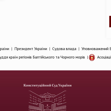
раїни
|
Президент України
|
Судова влада
|
Уповноважений В
уддя країн регіонів Балтійського та Чорного морів
|
Асоціац