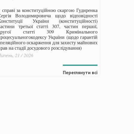
у справі за конституційною скаргою Гудиренка
Сергія Володимировича щодо відповідності
Конституції України (конституційності)
частини третьої статті 307, частин першої,
другої статті 309 Кримінального
процесуальногокодексу України
(щодо гарантій
апеляційного оскарження для захисту майнових
рав на стадії досудового розслідування)
ипень, 21 / 2026
Переглянути всі