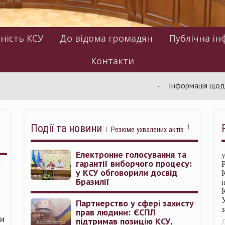
ність КСУ
До відома громадян
Публічна ін
Контакти
Інформація щодо роботи
Події та новини
Резюме ухвалених актів
Електронне голосування та
гарантії виборчого процесу:
:
у КСУ обговорили досвід
Бразилії
Партнерство у сфері захисту
прав людини: ЄСПЛ
ми
підтримав позицію КСУ,
Л