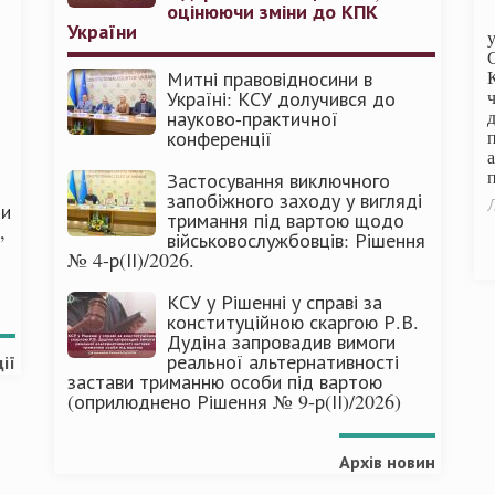
оцінюючи зміни до КПК
України
Митні правовідносини в
Україні: КСУ долучився до
науково-практичної
конференції
п
Застосування виключного
запобіжного заходу у вигляді
Л
ми
тримання під вартою щодо
,
військовослужбовців: Рішення
№ 4-р(ІІ)/2026.
КСУ у Рішенні у справі за
конституційною скаргою Р.В.
Дудіна запровадив вимоги
реальної альтернативності
ії
застави триманню особи під вартою
(оприлюднено Рішення № 9-р(ІІ)/2026)
Архів новин