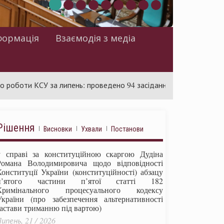
формація
Взаємодія з медіа
 КСУ за липень: проведено 94 засідання та ухвалено 85 актів
Рішення
Висновки
Ухвали
Постанови
у справі за конституційною скаргою Дудіна
Романа Володимировича щодо відповідності
Конституції України (конституційності) абзацу
п’ятого частини п’ятої статті 182
Кримінального процесуального кодексу
України (про забезпечення альтернативності
застави триманню під вартою)
ипень, 21 / 2026