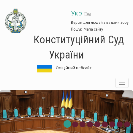
Перейти
Укр
до
Eng
основного
матеріалу
Версія для людей з вадами зору
Пошук
Мапа сайту
Конституційний Суд
України
Офіційний вебсайт
Toggle
navigatio
ституційний
Кон
Суд