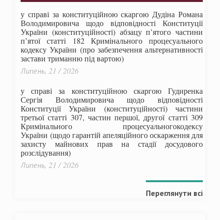
у справі за конституційною скаргою Дудіна Романа
Володимировича щодо відповідності Конституції
України (конституційності) абзацу п’ятого частини
п’ятої статті 182 Кримінального процесуального
кодексу України (про забезпечення альтернативності
застави триманню під вартою)
Липень, 21 / 2026
у справі за конституційною скаргою Гудиренка
Сергія Володимировича щодо відповідності
Конституції України (конституційності) частини
третьої статті 307, частин першої, другої статті 309
Кримінального процесуальногокодексу
України
(щодо гарантій апеляційного оскарження для
захисту майнових прав на стадії досудового
розслідування)
Липень, 21 / 2026
Переглянути всі