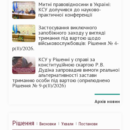
Митні правовідносини в Україні:
КСУ долучився до науково-
практичної конференції
Застосування виключного
запобіжного заходу у вигляді
тримання під вартою щодо
військовослужбовців: Рішення № 4-
р(ІІ)/2026.
КСУ у Рішенні у справі за
конституційною скаргою Р.В.
Дудіна запровадив вимоги реальної
альтернативності застави
триманню особи під вартою (оприлюднено
Рішення № 9-р(ІІ)/2026)
Архів новин
Рішення
Висновки
Ухвали
Постанови