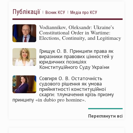
Публікації
Вісник КСУ
Медіа про КСУ
Vodiannikov, Oleksandr: Ukraine’s
Constitutional Order in Wartime:
Elections, Continuity, and Legitimacy
Грищук О. В. Принципи права як
виразники правових цінностей у
юридичних позиціях
Конституційного Суду України
Совгиря О. В. Остаточність
судового рішення як умова
прийнятності конституційної
скарги: тлумачення крізь призму
принципу «in dubio pro homine».
Переглянути всі