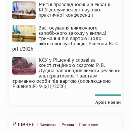
Митні правовідносини в Україні:
КСУ долучився до науково-
практичної конференції
Застосування виключного
запобіжного заходу у вигляді
тримання під вартою щодо
військовослужбовців: Рішення № 4-
р(ІІ)/2026.
КСУ у Рішенні у справі за
конституційною скаргою Р.В.
Дудіна запровадив вимоги реальної
альтернативності застави
триманню особи під вартою (оприлюднено
Рішення № 9-р(ІІ)/2026)
Архів новин
Рішення
Висновки
Ухвали
Постанови