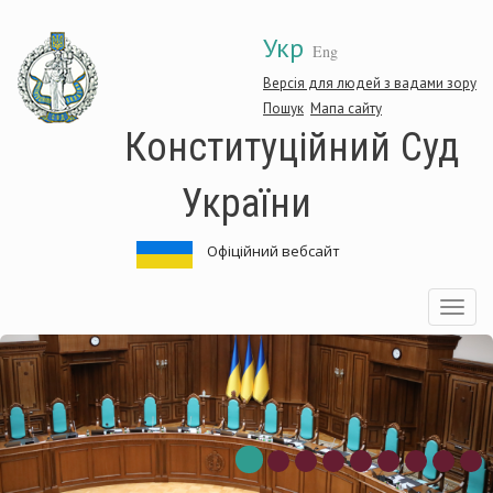
Перейти
Укр
до
Eng
основного
матеріалу
Версія для людей з вадами зору
Пошук
Мапа сайту
Конституційний Суд
України
Офіційний вебсайт
Toggle
navigatio
нституційний
Ко
д
Су