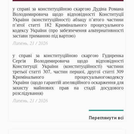
у справі за конституційною скаргою Дудіна Романа
Володимировича щодо відповідності Конституції
України (конституційності) абзацу п’ятого частини
п’ятої статті 182 Кримінального процесуального
кодексу України (про забезпечення альтернативності
застави триманню під вартою)
Липень, 21 / 2026
у справі за конституційною скаргою Гудиренка
Сергія Володимировича щодо відповідності
Конституції України (конституційності) частини
третьої статті 307, частин першої, другої статті 309
Кримінального процесуальногокодексу
України
(щодо гарантій апеляційного оскарження для
захисту майнових прав на стадії досудового
розслідування)
Липень, 21 / 2026
Переглянути всі