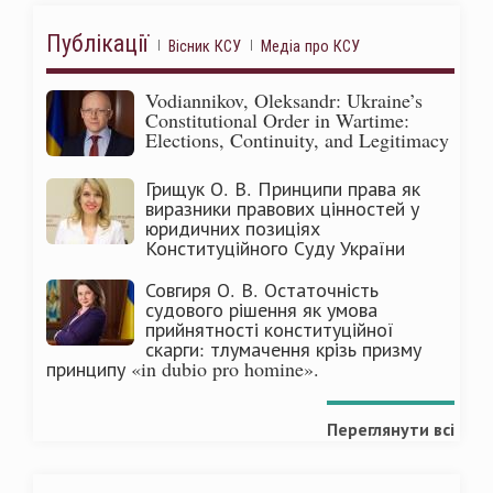
Публікації
Вісник КСУ
Медіа про КСУ
Vodiannikov, Oleksandr: Ukraine’s
Constitutional Order in Wartime:
Elections, Continuity, and Legitimacy
Грищук О. В. Принципи права як
виразники правових цінностей у
юридичних позиціях
Конституційного Суду України
Совгиря О. В. Остаточність
судового рішення як умова
прийнятності конституційної
скарги: тлумачення крізь призму
принципу «in dubio pro homine».
Переглянути всі