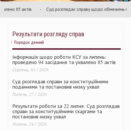
раїни
Ук
ено 85 актів
Суд розглядає справу щодо обмежень на зміну
Результати розгляду справ
Порядок денний
Інформація щодо роботи КСУ за липень:
проведено 94 засідання та ухвалено 85 актів
Серпень, 03 / 2026
Суд розглядав справи за конституційними
поданнями та постановив низку ухвал
Липень, 27 / 2026
Результати роботи за 22 липня: Суд розглядав
справи за конституційними скаргами та
постановив низку ухвал
Липень, 24 / 2026