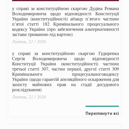
у справі за конституційною скаргою Дудіна Романа
Володимировича щодо відповідності Конституції
України (конституційності) абзацу п’ятого частини
п’ятої статті 182 Кримінального процесуального
кодексу України (про забезпечення альтернативності
застави триманню під вартою)
Липень, 21 / 2026
у справі за конституційною скаргою Гудиренка
Сергія Володимировича щодо відповідності
Конституції України (конституційності) частини
третьої статті 307, частин першої, другої статті 309
Кримінального процесуальногокодексу
України
(щодо гарантій апеляційного оскарження для
захисту майнових прав на стадії досудового
розслідування)
Липень, 21 / 2026
Переглянути всі