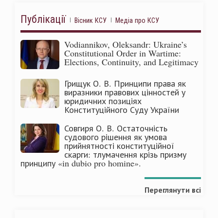
Публікації
Вісник КСУ
Медіа про КСУ
Vodiannikov, Oleksandr: Ukraine’s
Constitutional Order in Wartime:
Elections, Continuity, and Legitimacy
Грищук О. В. Принципи права як
виразники правових цінностей у
юридичних позиціях
Конституційного Суду України
Совгиря О. В. Остаточність
судового рішення як умова
прийнятності конституційної
скарги: тлумачення крізь призму
принципу «in dubio pro homine».
Переглянути всі