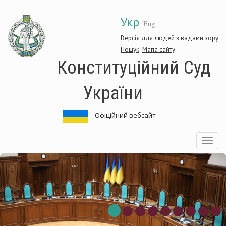
Перейти
Укр
до
Eng
основного
матеріалу
Версія для людей з вадами зору
Пошук
Мапа сайту
Конституційний Суд
України
Офіційний вебсайт
Toggle
navigatio
нституційний
Ко
д
Су