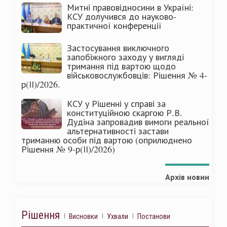
Митні правовідносини в Україні:
КСУ долучився до науково-
практичної конференції
Застосування виключного
запобіжного заходу у вигляді
тримання під вартою щодо
військовослужбовців: Рішення № 4-
р(ІІ)/2026.
КСУ у Рішенні у справі за
конституційною скаргою Р.В.
Дудіна запровадив вимоги реальної
альтернативності застави
триманню особи під вартою (оприлюднено
Рішення № 9-р(ІІ)/2026)
Архів новин
Рішення
Висновки
Ухвали
Постанови