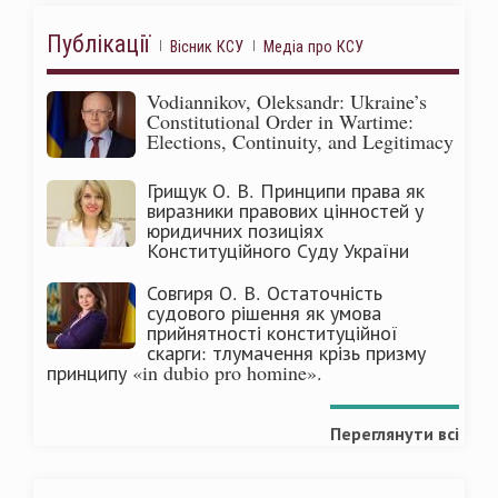
Публікації
Вісник КСУ
Медіа про КСУ
Vodiannikov, Oleksandr: Ukraine’s
Constitutional Order in Wartime:
Elections, Continuity, and Legitimacy
Грищук О. В. Принципи права як
виразники правових цінностей у
юридичних позиціях
Конституційного Суду України
Совгиря О. В. Остаточність
судового рішення як умова
прийнятності конституційної
скарги: тлумачення крізь призму
принципу «in dubio pro homine».
Переглянути всі