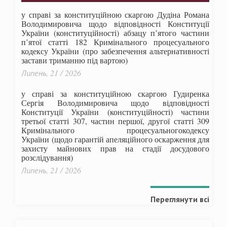
у справі за конституційною скаргою Дудіна Романа
Володимировича щодо відповідності Конституції
України (конституційності) абзацу п’ятого частини
п’ятої статті 182 Кримінального процесуального
кодексу України (про забезпечення альтернативності
застави триманню під вартою)
Липень, 21 / 2026
у справі за конституційною скаргою Гудиренка
Сергія Володимировича щодо відповідності
Конституції України (конституційності) частини
третьої статті 307, частин першої, другої статті 309
Кримінального процесуальногокодексу
України
(щодо гарантій апеляційного оскарження для
захисту майнових прав на стадії досудового
розслідування)
Липень, 21 / 2026
Переглянути всі