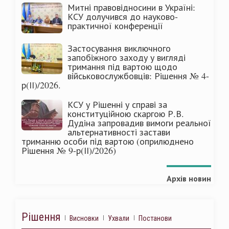
Митні правовідносини в Україні:
КСУ долучився до науково-
практичної конференції
Застосування виключного
запобіжного заходу у вигляді
тримання під вартою щодо
військовослужбовців: Рішення № 4-
р(ІІ)/2026.
КСУ у Рішенні у справі за
конституційною скаргою Р.В.
Дудіна запровадив вимоги реальної
альтернативності застави
триманню особи під вартою (оприлюднено
Рішення № 9-р(ІІ)/2026)
Архів новин
Рішення
Висновки
Ухвали
Постанови