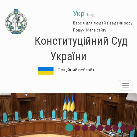
Перейти
Укр
до
Eng
основного
матеріалу
Версія для людей з вадами зору
Пошук
Мапа сайту
Конституційний Суд
України
Офіційний вебсайт
Toggle
navigatio
ституційний
Кон
Суд