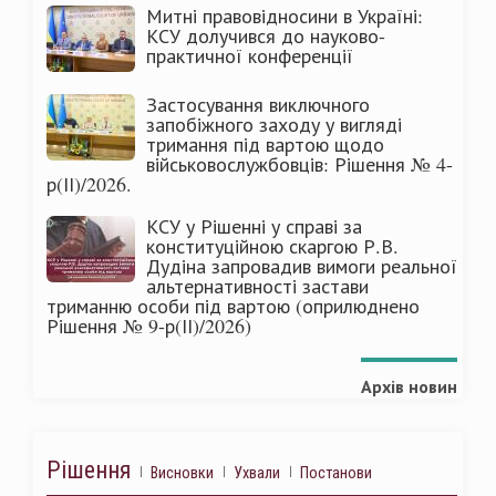
Митні правовідносини в Україні:
КСУ долучився до науково-
практичної конференції
Застосування виключного
запобіжного заходу у вигляді
тримання під вартою щодо
військовослужбовців: Рішення № 4-
р(ІІ)/2026.
КСУ у Рішенні у справі за
конституційною скаргою Р.В.
Дудіна запровадив вимоги реальної
альтернативності застави
триманню особи під вартою (оприлюднено
Рішення № 9-р(ІІ)/2026)
Архів новин
Рішення
Висновки
Ухвали
Постанови