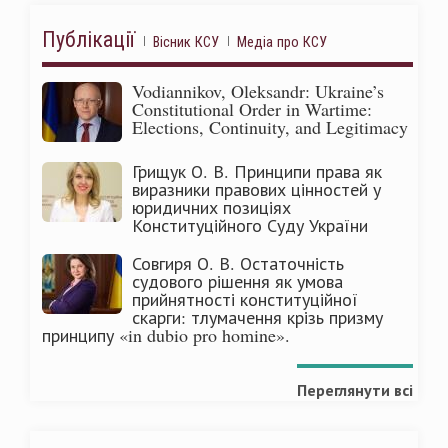
Публікації
Вісник КСУ
Медіа про КСУ
Vodiannikov, Oleksandr: Ukraine’s
Constitutional Order in Wartime:
Elections, Continuity, and Legitimacy
Грищук О. В. Принципи права як
виразники правових цінностей у
юридичних позиціях
Конституційного Суду України
Совгиря О. В. Остаточність
судового рішення як умова
прийнятності конституційної
скарги: тлумачення крізь призму
принципу «in dubio pro homine».
Переглянути всі