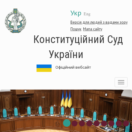
Перейти
Укр
до
Eng
основного
матеріалу
Версія для людей з вадами зору
Пошук
Мапа сайту
Конституційний Суд
України
Офіційний вебсайт
Toggle
navigatio
нституційний
Ко
д
Су