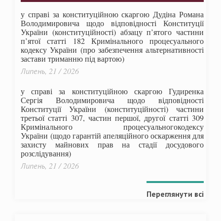
у справі за конституційною скаргою Дудіна Романа
Володимировича щодо відповідності Конституції
України (конституційності) абзацу п’ятого частини
п’ятої статті 182 Кримінального процесуального
кодексу України (про забезпечення альтернативності
застави триманню під вартою)
Липень, 21 / 2026
у справі за конституційною скаргою Гудиренка
Сергія Володимировича щодо відповідності
Конституції України (конституційності) частини
третьої статті 307, частин першої, другої статті 309
Кримінального процесуальногокодексу
України
(щодо гарантій апеляційного оскарження для
захисту майнових прав на стадії досудового
розслідування)
Липень, 21 / 2026
Переглянути всі