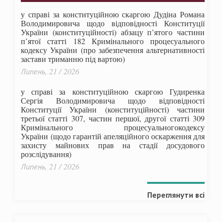
у справі за конституційною скаргою Дудіна Романа
Володимировича щодо відповідності Конституції
України (конституційності) абзацу п’ятого частини
п’ятої статті 182 Кримінального процесуального
кодексу України (про забезпечення альтернативності
застави триманню під вартою)
Липень, 21 / 2026
у справі за конституційною скаргою Гудиренка
Сергія Володимировича щодо відповідності
Конституції України (конституційності) частини
третьої статті 307, частин першої, другої статті 309
Кримінального процесуальногокодексу
України
(щодо гарантій апеляційного оскарження для
захисту майнових прав на стадії досудового
розслідування)
Липень, 21 / 2026
Переглянути всі