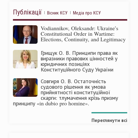
Публікації
Вісник КСУ
Медіа про КСУ
Vodiannikov, Oleksandr: Ukraine’s
Constitutional Order in Wartime:
Elections, Continuity, and Legitimacy
Грищук О. В. Принципи права як
виразники правових цінностей у
юридичних позиціях
Конституційного Суду України
Совгиря О. В. Остаточність
судового рішення як умова
прийнятності конституційної
скарги: тлумачення крізь призму
принципу «in dubio pro homine».
Переглянути всі