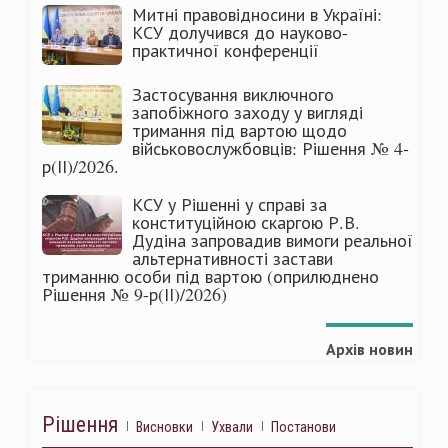
Митні правовідносини в Україні:
КСУ долучився до науково-
практичної конференції
Застосування виключного
запобіжного заходу у вигляді
тримання під вартою щодо
військовослужбовців: Рішення № 4-
р(ІІ)/2026.
КСУ у Рішенні у справі за
конституційною скаргою Р.В.
Дудіна запровадив вимоги реальної
альтернативності застави
триманню особи під вартою (оприлюднено
Рішення № 9-р(ІІ)/2026)
Архів новин
Рішення
Висновки
Ухвали
Постанови