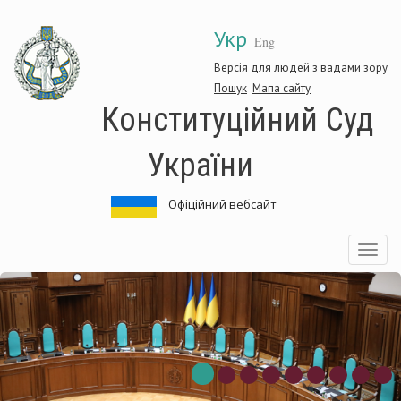
Перейти
Укр
до
Eng
основного
матеріалу
Версія для людей з вадами зору
Пошук
Мапа сайту
Конституційний Суд
України
Офіційний вебсайт
Toggle
navigatio
нституційний
Ко
д
Су