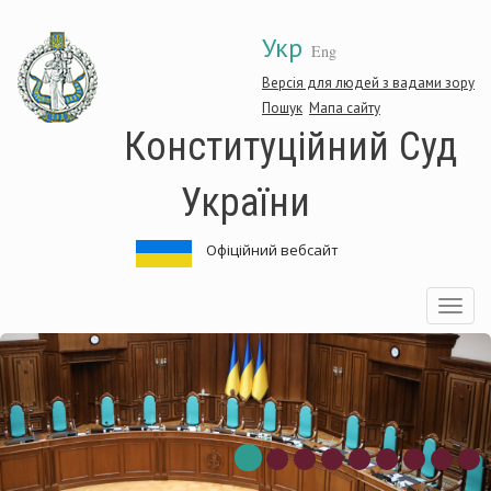
Перейти
Укр
до
Eng
основного
матеріалу
Версія для людей з вадами зору
Пошук
Мапа сайту
Конституційний Суд
України
Офіційний вебсайт
Toggle
navigatio
титуційний
Конс
Суд