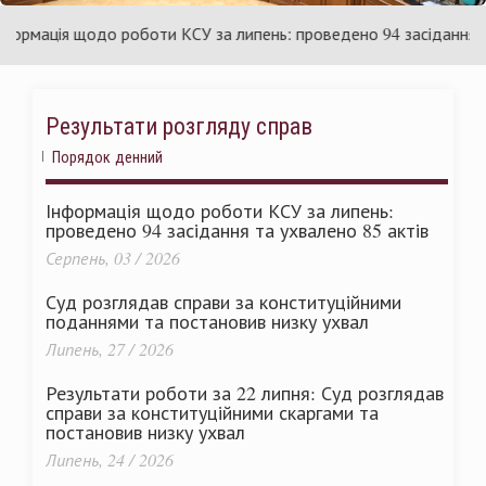
їни
Укра
мація щодо роботи КСУ за липень: проведено 94 засідання та ух
Результати розгляду справ
Порядок денний
Інформація щодо роботи КСУ за липень:
проведено 94 засідання та ухвалено 85 актів
Серпень, 03 / 2026
Суд розглядав справи за конституційними
поданнями та постановив низку ухвал
Липень, 27 / 2026
Результати роботи за 22 липня: Суд розглядав
справи за конституційними скаргами та
постановив низку ухвал
Липень, 24 / 2026