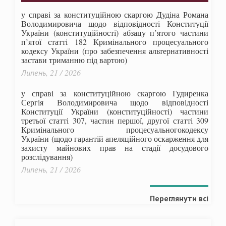
у справі за конституційною скаргою Дудіна Романа
Володимировича щодо відповідності Конституції
України (конституційності) абзацу п’ятого частини
п’ятої статті 182 Кримінального процесуального
кодексу України (про забезпечення альтернативності
застави триманню під вартою)
Липень, 21 / 2026
у справі за конституційною скаргою Гудиренка
Сергія Володимировича щодо відповідності
Конституції України (конституційності) частини
третьої статті 307, частин першої, другої статті 309
Кримінального процесуальногокодексу
України
(щодо гарантій апеляційного оскарження для
захисту майнових прав на стадії досудового
розслідування)
Липень, 21 / 2026
Переглянути всі