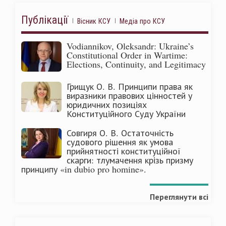
Публікації
Вісник КСУ
Медіа про КСУ
Vodiannikov, Oleksandr: Ukraine’s
Constitutional Order in Wartime:
Elections, Continuity, and Legitimacy
Грищук О. В. Принципи права як
виразники правових цінностей у
юридичних позиціях
Конституційного Суду України
Совгиря О. В. Остаточність
судового рішення як умова
прийнятності конституційної
скарги: тлумачення крізь призму
принципу «in dubio pro homine».
Переглянути всі