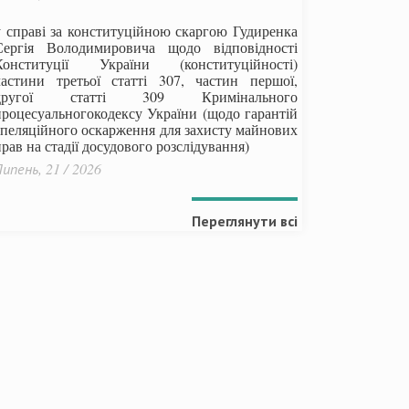
у справі за конституційною скаргою Гудиренка
Сергія Володимировича щодо відповідності
Конституції України (конституційності)
частини третьої статті 307, частин першої,
другої статті 309 Кримінального
процесуальногокодексу України
(щодо гарантій
апеляційного оскарження для захисту майнових
рав на стадії досудового розслідування)
ипень, 21 / 2026
Переглянути всі