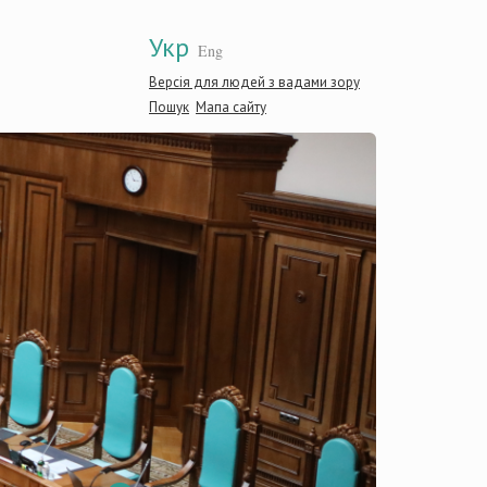
Укр
Eng
Версія для людей з вадами зору
Пошук
Мапа сайту
Конститу
України