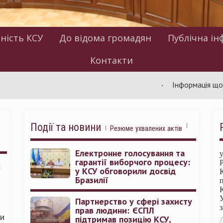
ність КСУ
До відома громадян
Публічна ін
Контакти
Інформація щодо робот
Події та новини
Резюме ухвалених актів
Електронне голосування та
гарантії виборчого процесу:
:
у КСУ обговорили досвід
Бразилії
Партнерство у сфері захисту
прав людини: ЄСПЛ
ми
підтримав позицію КСУ,
Л