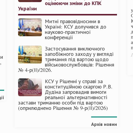
оцінюючи зміни до КПК
України
Митні правовідносини в
Україні: КСУ долучився до
науково-практичної
конференції
п
Застосування виключного
запобіжного заходу у вигляді
Л
ми
тримання під вартою щодо
,
військовослужбовців: Рішення
№ 4-р(ІІ)/2026.
КСУ у Рішенні у справі за
конституційною скаргою Р.В.
Дудіна запровадив вимоги
реальної альтернативності
ії
застави триманню особи під вартою
(оприлюднено Рішення № 9-р(ІІ)/2026)
Архів новин