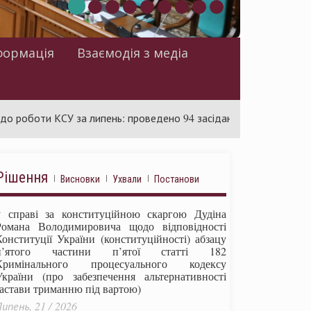
формація
Взаємодія з медіа
и КСУ за липень: проведено 94 засідання та ухвалено 85 актів
Рішення
Висновки
Ухвали
Постанови
у справі за конституційною скаргою Дудіна
Романа Володимировича щодо відповідності
Конституції України (конституційності) абзацу
п’ятого частини п’ятої статті 182
Кримінального процесуального кодексу
України (про забезпечення альтернативності
застави триманню під вартою)
ипень, 21 / 2026