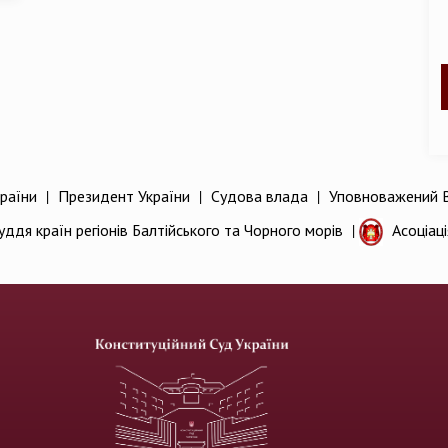
раїни
|
Президент України
|
Судова влада
|
Уповноважений В
уддя країн регіонів Балтійського та Чорного морів
|
Асоціац