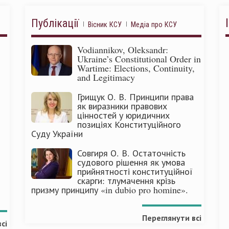
Публікації
Вісник КСУ
Медіа про КСУ
Vodiannikov, Oleksandr:
Ukraine’s Constitutional Order in
Wartime: Elections, Continuity,
and Legitimacy
Грищук О. В. Принципи права
як виразники правових
цінностей у юридичних
позиціях Конституційного
Суду України
Совгиря О. В. Остаточність
судового рішення як умова
прийнятності конституційної
скарги: тлумачення крізь
призму принципу «in dubio pro homine».
Переглянути всі
сі