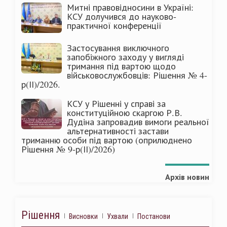
Митні правовідносини в Україні:
КСУ долучився до науково-
практичної конференції
Застосування виключного
запобіжного заходу у вигляді
тримання під вартою щодо
військовослужбовців: Рішення № 4-
р(ІІ)/2026.
КСУ у Рішенні у справі за
конституційною скаргою Р.В.
Дудіна запровадив вимоги реальної
альтернативності застави
триманню особи під вартою (оприлюднено
Рішення № 9-р(ІІ)/2026)
Архів новин
Рішення
Висновки
Ухвали
Постанови