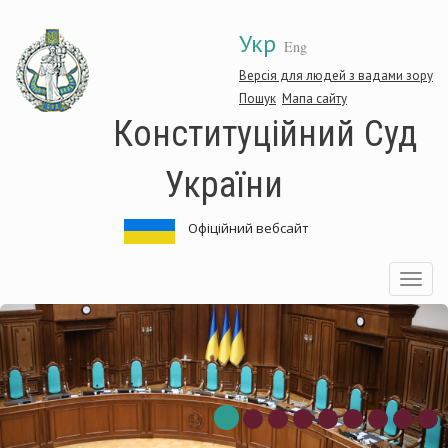
Перейти
Укр
до
Eng
основного
матеріалу
Версія для людей з вадами зору
Пошук
Мапа сайту
Конституційний Суд
України
Офіційний вебсайт
Toggle
navigatio
нституційний
Ко
д
Су