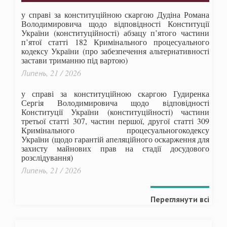
у справі за конституційною скаргою Дудіна Романа
Володимировича щодо відповідності Конституції
України (конституційності) абзацу п’ятого частини
п’ятої статті 182 Кримінального процесуального
кодексу України (про забезпечення альтернативності
застави триманню під вартою)
Липень, 21 / 2026
у справі за конституційною скаргою Гудиренка
Сергія Володимировича щодо відповідності
Конституції України (конституційності) частини
третьої статті 307, частин першої, другої статті 309
Кримінального процесуальногокодексу
України
(щодо гарантій апеляційного оскарження для
захисту майнових прав на стадії досудового
розслідування)
Липень, 21 / 2026
Переглянути всі