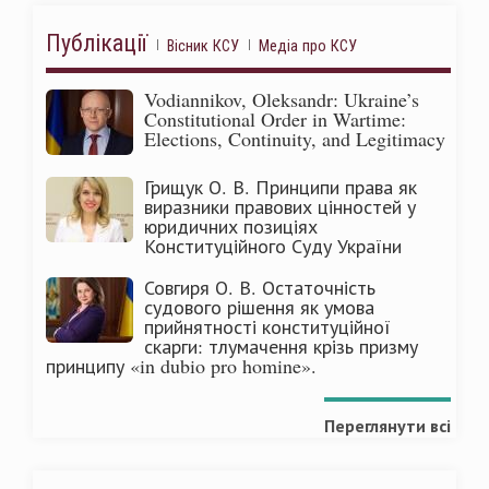
Публікації
Вісник КСУ
Медіа про КСУ
Vodiannikov, Oleksandr: Ukraine’s
Constitutional Order in Wartime:
Elections, Continuity, and Legitimacy
Грищук О. В. Принципи права як
виразники правових цінностей у
юридичних позиціях
Конституційного Суду України
Совгиря О. В. Остаточність
судового рішення як умова
прийнятності конституційної
скарги: тлумачення крізь призму
принципу «in dubio pro homine».
Переглянути всі