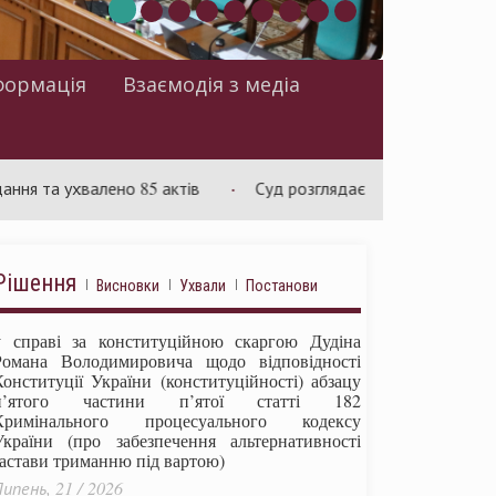
формація
Взаємодія з медіа
ухвалено 85 актів
Суд розглядає справу щодо обмежень на 
Рішення
Висновки
Ухвали
Постанови
у справі за конституційною скаргою Дудіна
Романа Володимировича щодо відповідності
Конституції України (конституційності) абзацу
п’ятого частини п’ятої статті 182
Кримінального процесуального кодексу
України (про забезпечення альтернативності
застави триманню під вартою)
ипень, 21 / 2026