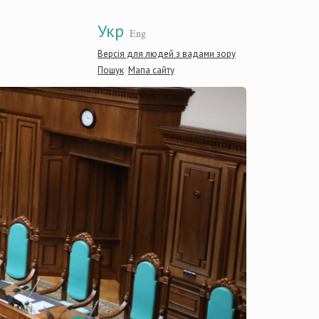
Укр
Eng
Версія для людей з вадами зору
Пошук
Мапа сайту
Консти
Україн