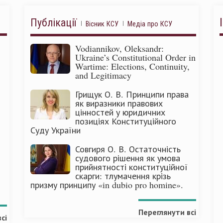
Публікації
Вісник КСУ
Медіа про КСУ
Vodiannikov, Oleksandr:
Ukraine’s Constitutional Order in
Wartime: Elections, Continuity,
and Legitimacy
Грищук О. В. Принципи права
як виразники правових
цінностей у юридичних
позиціях Конституційного
Суду України
Совгиря О. В. Остаточність
судового рішення як умова
прийнятності конституційної
скарги: тлумачення крізь
призму принципу «in dubio pro homine».
Переглянути всі
сі