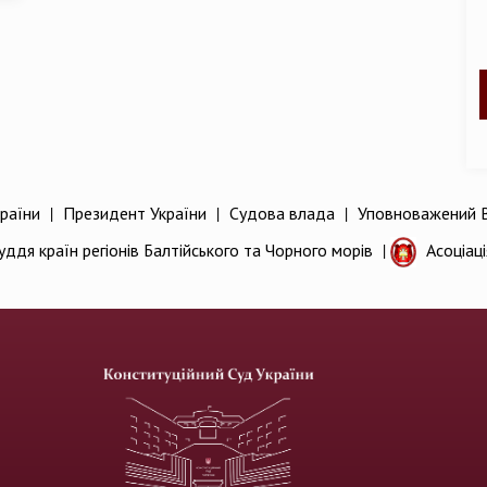
раїни
|
Президент України
|
Судова влада
|
Уповноважений В
уддя країн регіонів Балтійського та Чорного морів
|
Асоціац