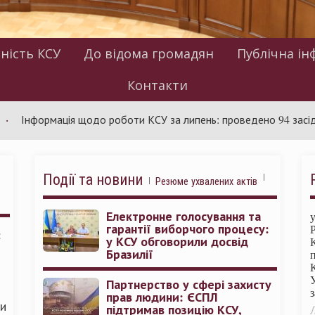
ність КСУ
До відома громадян
Публічна ін
Контакти
ормація щодо роботи КСУ за липень: проведено 94 засідання та 
Події та новини
Резюме ухвалених актів
Електронне голосування та
гарантії виборчого процесу:
:
у КСУ обговорили досвід
Бразилії
Партнерство у сфері захисту
прав людини: ЄСПЛ
ми
підтримав позицію КСУ,
Л