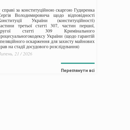
у справі за конституційною скаргою Гудиренка
Сергія Володимировича щодо відповідності
Конституції України (конституційності)
частини третьої статті 307, частин першої,
другої статті 309 Кримінального
процесуальногокодексу України
(щодо гарантій
апеляційного оскарження для захисту майнових
рав на стадії досудового розслідування)
ипень, 21 / 2026
Переглянути всі