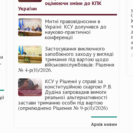
оцінюючи зміни до КПК
України
Митні правовідносини в
Україні: КСУ долучився до
науково-практичної
конференції
п
Застосування виключного
запобіжного заходу у вигляді
Л
ми
тримання під вартою щодо
,
військовослужбовців: Рішення
№ 4-р(ІІ)/2026.
КСУ у Рішенні у справі за
конституційною скаргою Р.В.
Дудіна запровадив вимоги
реальної альтернативності
ії
застави триманню особи під вартою
(оприлюднено Рішення № 9-р(ІІ)/2026)
Архів новин