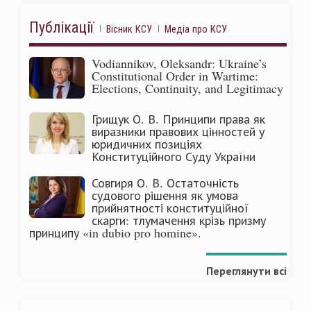
Публікації
Вісник КСУ
Медіа про КСУ
Vodiannikov, Oleksandr: Ukraine’s
Constitutional Order in Wartime:
Elections, Continuity, and Legitimacy
Грищук О. В. Принципи права як
виразники правових цінностей у
юридичних позиціях
Конституційного Суду України
Совгиря О. В. Остаточність
судового рішення як умова
прийнятності конституційної
скарги: тлумачення крізь призму
принципу «in dubio pro homine».
Переглянути всі