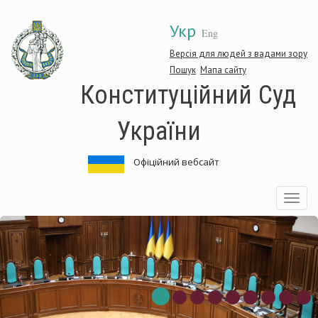
Перейти
Укр
до
Eng
основного
матеріалу
Версія для людей з вадами зору
Пошук
Мапа сайту
Конституційний Суд
України
Офіційний вебсайт
Toggle
navigatio
онституційний
К
уд
С