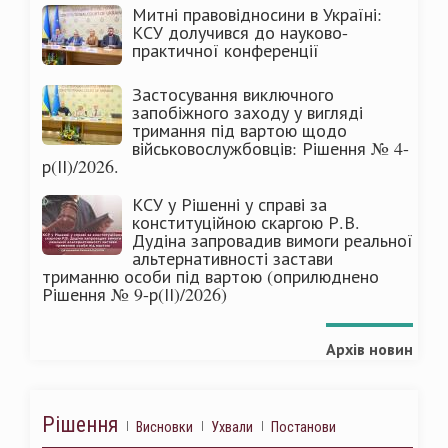
Митні правовідносини в Україні:
КСУ долучився до науково-
практичної конференції
Застосування виключного
запобіжного заходу у вигляді
тримання під вартою щодо
військовослужбовців: Рішення № 4-
р(ІІ)/2026.
КСУ у Рішенні у справі за
конституційною скаргою Р.В.
Дудіна запровадив вимоги реальної
альтернативності застави
триманню особи під вартою (оприлюднено
Рішення № 9-р(ІІ)/2026)
Архів новин
Рішення
Висновки
Ухвали
Постанови