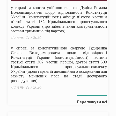
у справі за конституційною скаргою Дудіна Романа
Володимировича щодо відповідності Конституції
України (конституційності) абзацу п’ятого частини
п’ятої статті 182 Кримінального процесуального
кодексу України (про забезпечення альтернативності
застави триманню під вартою)
Липень, 21 / 2026
у справі за конституційною скаргою Гудиренка
Сергія Володимировича щодо відповідності
Конституції України (конституційності) частини
третьої статті 307, частин першої, другої статті 309
Кримінального процесуальногокодексу
України
(щодо гарантій апеляційного оскарження для
захисту майнових прав на стадії досудового
розслідування)
Липень, 21 / 2026
Переглянути всі