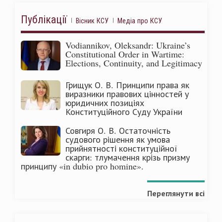
Публікації
Вісник КСУ
Медіа про КСУ
Vodiannikov, Oleksandr: Ukraine’s
Constitutional Order in Wartime:
Elections, Continuity, and Legitimacy
Грищук О. В. Принципи права як
виразники правових цінностей у
юридичних позиціях
Конституційного Суду України
Совгиря О. В. Остаточність
судового рішення як умова
прийнятності конституційної
скарги: тлумачення крізь призму
принципу «in dubio pro homine».
Переглянути всі