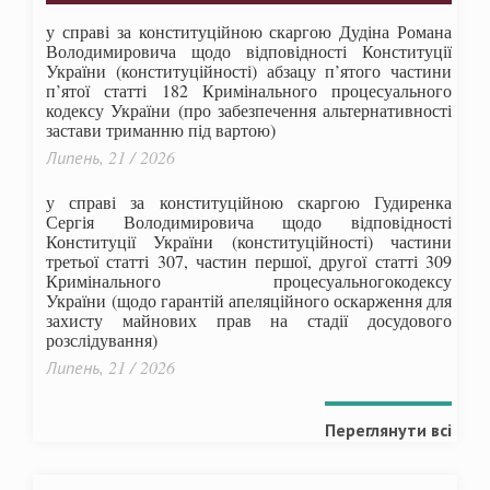
у справі за конституційною скаргою Дудіна Романа
Володимировича щодо відповідності Конституції
України (конституційності) абзацу п’ятого частини
п’ятої статті 182 Кримінального процесуального
кодексу України (про забезпечення альтернативності
застави триманню під вартою)
Липень, 21 / 2026
у справі за конституційною скаргою Гудиренка
Сергія Володимировича щодо відповідності
Конституції України (конституційності) частини
третьої статті 307, частин першої, другої статті 309
Кримінального процесуальногокодексу
України
(щодо гарантій апеляційного оскарження для
захисту майнових прав на стадії досудового
розслідування)
Липень, 21 / 2026
Переглянути всі