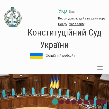
Перейти
Укр
до
Eng
основного
матеріалу
Версія для людей з вадами зору
Пошук
Мапа сайту
Конституційний Суд
України
Офіційний вебсайт
Toggle
navigatio
онституційний
К
уд
С