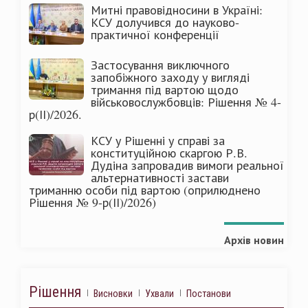
Митні правовідносини в Україні:
КСУ долучився до науково-
практичної конференції
Застосування виключного
запобіжного заходу у вигляді
тримання під вартою щодо
військовослужбовців: Рішення № 4-
р(ІІ)/2026.
КСУ у Рішенні у справі за
конституційною скаргою Р.В.
Дудіна запровадив вимоги реальної
альтернативності застави
триманню особи під вартою (оприлюднено
Рішення № 9-р(ІІ)/2026)
Архів новин
Рішення
Висновки
Ухвали
Постанови